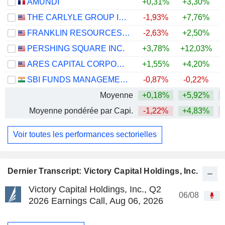
AMUNDI
+0,31%
+3,30%
+
THE CARLYLE GROUP INC.
-1,93%
+7,76%
FRANKLIN RESOURCES, INC.
-2,63%
+2,50%
+
PERSHING SQUARE INC.
+3,78%
+12,03%
ARES CAPITAL CORPORATION
+1,55%
+4,20%
SBI FUNDS MANAGEMENT LIMITED
-0,87%
-0,22%
Moyenne
+0,18%
+5,92%
Moyenne pondérée par Capi.
-1,22%
+4,83%
Voir toutes les performances sectorielles
Dernier Transcript: Victory Capital Holdings, Inc.
Victory Capital Holdings, Inc., Q2
06/08
2026 Earnings Call, Aug 06, 2026