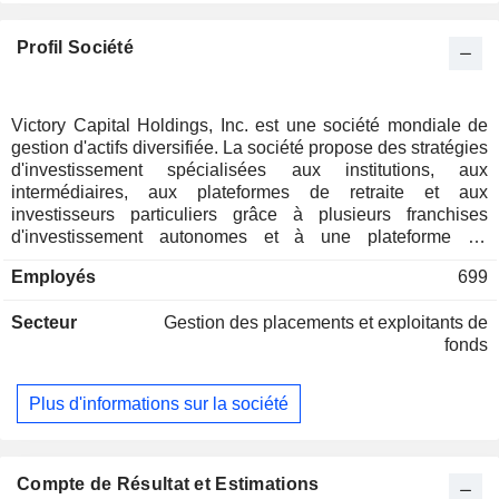
Profil Société
Victory Capital Holdings, Inc. est une société mondiale de
gestion d'actifs diversifiée. La société propose des stratégies
d'investissement spécialisées aux institutions, aux
intermédiaires, aux plateformes de retraite et aux
investisseurs particuliers grâce à plusieurs franchises
d'investissement autonomes et à une plateforme de
solutions. Elle propose une gamme de produits
Employés
699
d'investissement, notamment des fonds communs de
placement gérés de manière active et passive, des ETF
Secteur
Gestion des placements et exploitants de
actifs et basés sur des règles, des comptes distincts
fonds
institutionnels, des produits d'assurance à capital variable
(VIP), des placements alternatifs, des fonds privés à capital
fixe et un plan d'épargne-études 529. Ses stratégies sont
Plus d'informations sur la société
également proposées par le biais de produits
d'investissement tiers, notamment des fonds communs de
placement, des stratégies modèles d'ETF tiers, des comptes
gérés séparément (SMA) destinés aux particuliers et des
Compte de Résultat et Estimations