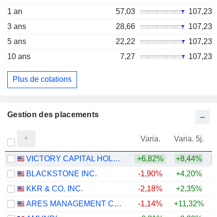
1 an
57,03
107,23
3 ans
28,66
107,23
5 ans
22,22
107,23
10 ans
7,27
107,23
Plus de cotations
Gestion des placements
Varia.
Varia. 5j.
VICTORY CAPITAL HOLDINGS, INC.
+6,82%
+8,44%
+
BLACKSTONE INC.
-1,90%
+4,20%
KKR & CO. INC.
-2,18%
+2,35%
ARES MANAGEMENT CORPORATION
-1,14%
+11,32%