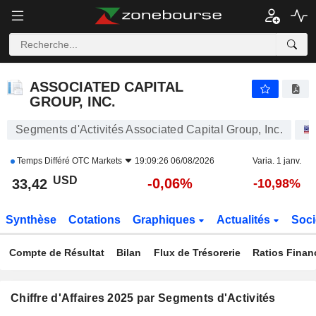
ASSOCIATED CAPITAL GROUP, INC.
33,42
$
-0,06%
ASSOCIATED CAPITAL
GROUP, INC.
Segments d'Activités Associated Capital Group, Inc.
Temps Différé
OTC Markets
19:09:26 06/08/2026
Varia. 1 janv.
USD
-0,06%
33,42
-10,98%
Synthèse
Cotations
Graphiques
Actualités
Soci
Compte de Résultat
Bilan
Flux de Trésorerie
Ratios Finan
Chiffre d'Affaires 2025 par Segments d'Activités