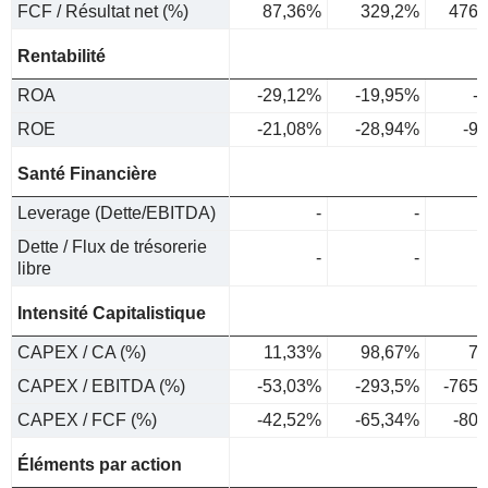
FCF / Résultat net (%)
87,36%
329,2%
476,
Rentabilité
ROA
-29,12%
-19,95%
-
ROE
-21,08%
-28,94%
-9
Santé Financière
Leverage (Dette/EBITDA)
-
-
Dette / Flux de trésorerie
-
-
libre
Intensité Capitalistique
CAPEX / CA (%)
11,33%
98,67%
73
CAPEX / EBITDA (%)
-53,03%
-293,5%
-765
CAPEX / FCF (%)
-42,52%
-65,34%
-80
Éléments par action