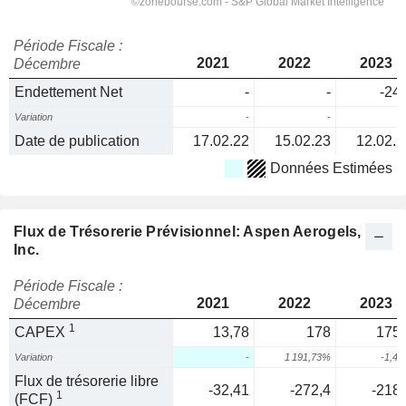
Période Fiscale :
2021
2022
2023
Décembre
Endettement Net
-
-
-24,
Variation
-
-
Date de publication
17.02.22
15.02.23
12.02.2
Données Estimées
Flux de Trésorerie Prévisionnel: Aspen Aerogels,
Inc.
Période Fiscale :
2021
2022
2023
Décembre
1
CAPEX
13,78
178
175,
Variation
-
1 191,73%
-1,4
Flux de trésorerie libre
-32,41
-272,4
-218,
1
(FCF)