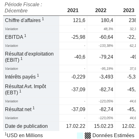
Période Fiscale :
2021
2022
2023
Décembre
1
Chiffre d'affaires
121,6
180,4
238,
Variation
-
48,3%
32,3
1
EBITDA
-25,98
-60,64
-22,9
Variation
-
-133,38%
62,1
Résultat d'exploitation
-40,6
-79,24
-49,
1
(EBIT)
Variation
-
-95,19%
37,9
1
Intérêts payés
-0,229
-3,493
-5,32
Résultat Avt. Impôt
-37,09
-82,74
-45,8
1
(EBT)
Variation
-
-123,05%
44,6
1
Résultat net
-37,09
-82,74
-45,8
Variation
-
-123,05%
44,6
Date de publication
17.02.22
15.02.23
12.02.2
1
USD en Millions
Données Estimées