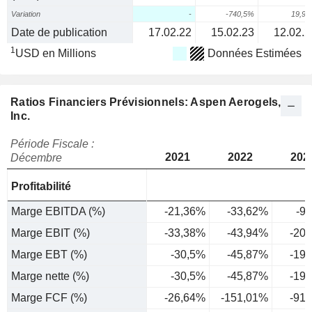
Variation
-
-740,5%
19,9
Date de publication
17.02.22
15.02.23
12.02.2
1
USD en Millions
Données Estimées
Ratios Financiers Prévisionnels: Aspen Aerogels,
Inc.
Période Fiscale :
2021
2022
202
Décembre
Profitabilité
Marge EBITDA (%)
-21,36%
-33,62%
-9
Marge EBIT (%)
-33,38%
-43,94%
-20
Marge EBT (%)
-30,5%
-45,87%
-19
Marge nette (%)
-30,5%
-45,87%
-19
Marge FCF (%)
-26,64%
-151,01%
-91