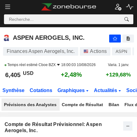
ASPEN AEROGELS, INC.
6,405
$
+2,48%
ASPEN AEROGELS, INC.
Finances Aspen Aerogels, Inc.
Actions
ASPN
Temps réel estimé
Cboe BZX
18:00:03 10/08/2026
Varia. 1 janv.
USD
+2,48%
6,405
+129,68%
Synthèse
Cotations
Graphiques
Actualités
Soci
Prévisions des Analystes
Compte de Résultat
Bilan
Flux d
Compte de Résultat Prévisionnel: Aspen
Aerogels, Inc.