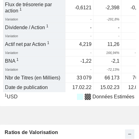
Flux de trésorerie par
-0,6121
-2,398
-0,
1
action
Variation
-
-291,8%
7
1
Dividende / Action
-
-
Variation
-
-
1
Actif net par Action
4,219
11,26
Variation
-
166,94%
-4
1
BNA
-1,22
-2,1
-
Variation
-
-72,13%
6
Nbr de Titres (en Milliers)
33 079
66 173
76
Date de publication
17.02.22
15.02.23
12.0
1
USD
Données Estimées
Ratios de Valorisation