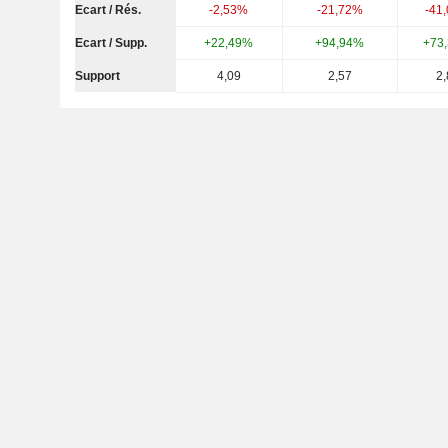
Ecart / Rés.
-2,53%
-21,72%
-41
Ecart / Supp.
+22,49%
+94,94%
+73
Support
4,09
2,57
2,