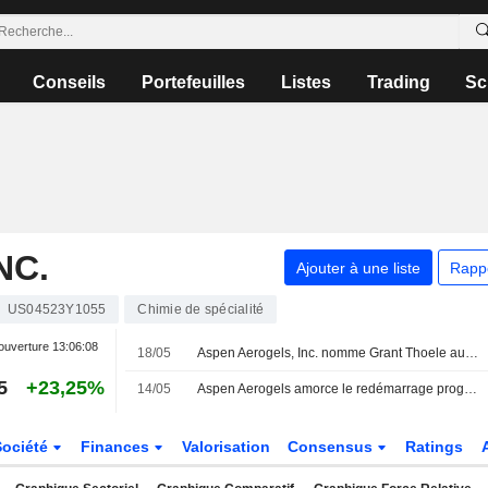
Conseils
Portefeuilles
Listes
Trading
Sc
NC.
Ajouter à une liste
Rapp
US04523Y1055
Chimie de spécialité
ouverture
13:06:08
18/05
Aspen Aerogels, Inc. nomme Grant Thoele au poste de responsable de la comptabilité, avec effet au 13 mai 2026
5
+23,25%
14/05
Aspen Aerogels amorce le redémarrage progressif de son usine d'East Providence
Société
Finances
Valorisation
Consensus
Ratings