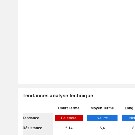
Tendances analyse technique
Court Terme
Moyen Terme
Long 
Tendance
Baissière
Neutre
Neu
Résistance
5,14
6,4
8