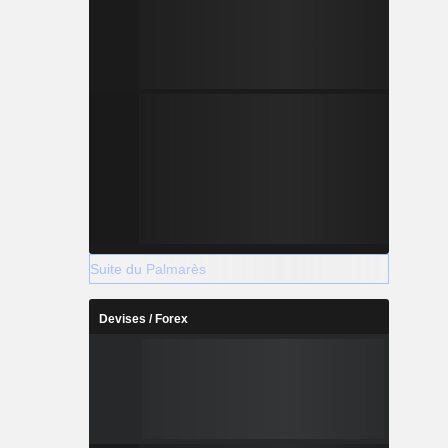
Suite du Palmarès
Devises / Forex