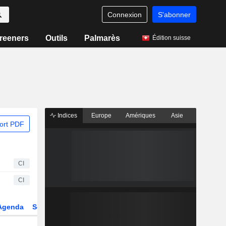
Connexion
S'abonner
reeners
Outils
Palmarès
Édition suisse
Indices
Europe
Amériques
Asie
ort PDF
CI
CI
Agenda
Secteur
Dérivés
Fonds et ETFs