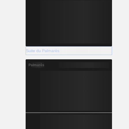
Suite du Palmarès
Palmarès