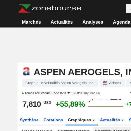
Marchés
Actualités
Analyses
Agenda
ASPEN AEROGELS, I
Graphique Actualités Aspen Aerogels, Inc.
Actions
Temps réel estimé
Cboe BZX
16:58:08 06/08/2026
7,810
+55,89%
USD
+
Synthèse
Cotations
Graphiques
Actualités