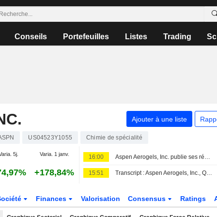
Conseils
Portefeuilles
Listes
Trading
Sc
NC.
Ajouter à une liste
Rapp
ASPN
US04523Y1055
Chimie de spécialité
Varia. 5j.
Varia. 1 janv.
16:00
Aspen Aerogels, Inc. publie ses résultats pour le deuxième trimestre et le premier semestre clos le 30 juin 2026
74,97%
+178,84%
15:51
Transcript : Aspen Aerogels, Inc., Q2 2026 Earnings Call, Aug 06, 2026
Société
Finances
Valorisation
Consensus
Ratings