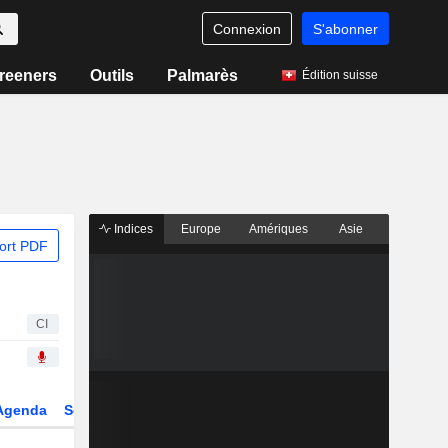
Connexion
S'abonner
reeners
Outils
Palmarès
Édition suisse
Indices
Europe
Amériques
Asie
ort PDF
CI
Agenda
Secteur
Dérivés
Fonds et ETFs