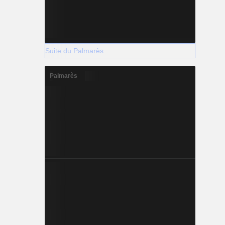
Suite du Palmarès
Palmarès