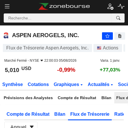
ASPEN AEROGELS, INC.
5,010
$
-0,99%
ASPEN AEROGELS, INC.
Flux de Trésorerie Aspen Aerogels, Inc.
Actions
Marché Fermé -
NYSE
22:00:03 05/08/2026
Varia. 1 janv.
USD
-0,99%
5,010
+77,03%
Synthèse
Cotations
Graphiques
Actualités
Soci
Prévisions des Analystes
Compte de Résultat
Bilan
Flux d
Compte de Résultat
Bilan
Flux de Trésorerie
Ratios
Annuel