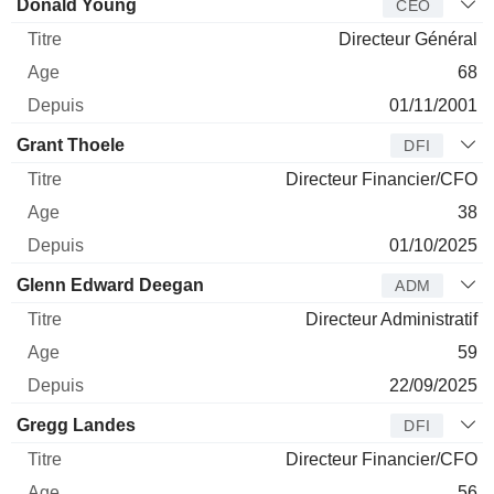
Dirigeant
Titre
Age
Depuis
Donald Young
CEO
Directeur Général
68
01/11/2001
Grant Thoele
DFI
Directeur Financier/CFO
38
01/10/2025
Glenn Edward Deegan
ADM
Directeur Administratif
59
22/09/2025
Gregg Landes
DFI
Directeur Financier/CFO
56