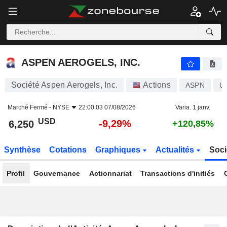
ASPEN AEROGELS, INC.
6,250
$
-9,29%
ASPEN AEROGELS, INC.
Société Aspen Aerogels, Inc.
Actions
ASPN
U
Marché Fermé -
NYSE
22:00:03 07/08/2026
Varia. 1 janv.
USD
-9,29%
6,250
+120,85%
Synthèse
Cotations
Graphiques
Actualités
Soci
Profil
Gouvernance
Actionnariat
Transactions d'initiés