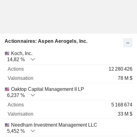
Actionnaires: Aspen Aerogels, Inc.
Nom
Actions
%
Valorisation
Koch, Inc.
14,82 %
12 280 426
78 M $
Oaktop Capital Management II LP
6,237 %
5 168 674
33 M $
Needham Investment Management LLC
5,452 %