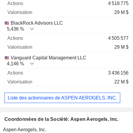
4 518 775
29 M $
BlackRock Advisors LLC
5,436 %
4 505 577
29 M $
Vanguard Capital Management LLC
4,146 %
3 436 156
22 M $
Liste des actionnaires de ASPEN AEROGELS, INC.
Coordonnées de la Société: Aspen Aerogels, Inc.
Aspen Aerogels, Inc.