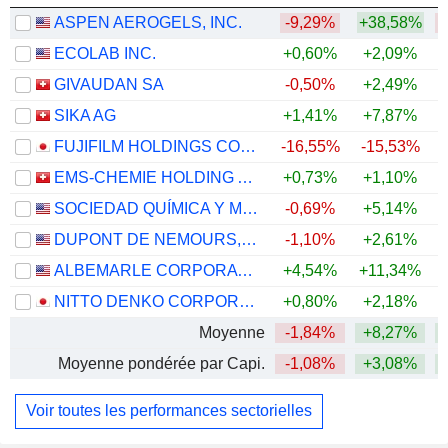
ASPEN AEROGELS, INC.
-9,29%
+38,58%
ECOLAB INC.
+0,60%
+2,09%
GIVAUDAN SA
-0,50%
+2,49%
SIKA AG
+1,41%
+7,87%
FUJIFILM HOLDINGS CORPORATION
-16,55%
-15,53%
EMS-CHEMIE HOLDING AG
+0,73%
+1,10%
+
SOCIEDAD QUÍMICA Y MINERA DE CHILE S.A.
-0,69%
+5,14%
+
DUPONT DE NEMOURS, INC.
-1,10%
+2,61%
ALBEMARLE CORPORATION
+4,54%
+11,34%
+
NITTO DENKO CORPORATION
+0,80%
+2,18%
Moyenne
-1,84%
+8,27%
+
Moyenne pondérée par Capi.
-1,08%
+3,08%
+
Voir toutes les performances sectorielles