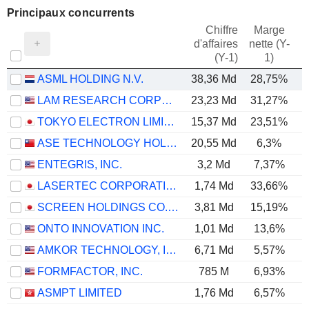
Principaux concurrents
Chiffre
Marge
d'affaires
nette (Y-
E
(Y-1)
1)
ASML HOLDING N.V.
38,36 Md
28,75%
LAM RESEARCH CORPORATION
23,23 Md
31,27%
TOKYO ELECTRON LIMITED
15,37 Md
23,51%
ASE TECHNOLOGY HOLDING CO., LTD.
20,55 Md
6,3%
ENTEGRIS, INC.
3,2 Md
7,37%
LASERTEC CORPORATION
1,74 Md
33,66%
SCREEN HOLDINGS CO., LTD.
3,81 Md
15,19%
ONTO INNOVATION INC.
1,01 Md
13,6%
AMKOR TECHNOLOGY, INC.
6,71 Md
5,57%
FORMFACTOR, INC.
785 M
6,93%
ASMPT LIMITED
1,76 Md
6,57%