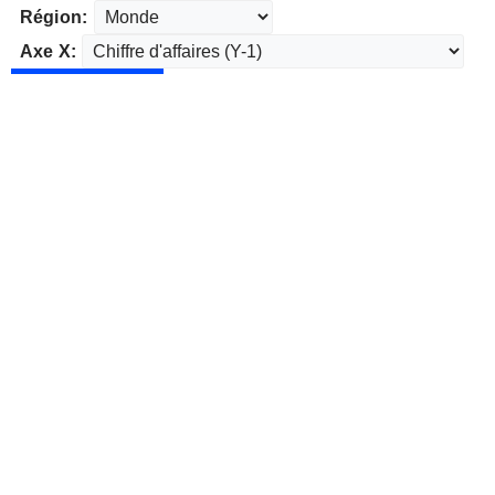
Région:
Axe X: