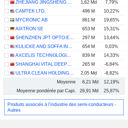
ZHEJIANG JINGSHENG MECHANICAL & ELECTRICAL CO., LTD.
1,62 Md
7,79%
CAMTEK LTD.
496 M
10,22%
MYCRONIC AB
861 M
19,65%
AIXTRON SE
653 M
15,31%
SHENZHEN JPT OPTO-ELECTRONICS CO., LTD.
297 M
13,44%
KULICKE AND SOFFA INDUSTRIES, INC.
654 M
0,03%
AXCELIS TECHNOLOGIES, INC.
839 M
14,33%
SHANGHAI VITAL DEEPTECH CO., LTD.
265 M
-6,84%
ULTRA CLEAN HOLDINGS, INC.
2,05 Md
-8,82%
Moyenne
6,21 Md
12,19%
Moyenne pondérée par Capi.
26,91 Md
25,87%
Produits associés à l'industrie des semi-conducteurs -
Autres