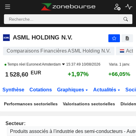
ASML HOLDING N.V.
1 529,00
€
+2,00%
ASML HOLDING N.V.
Comparaisons Financières ASML Holding N.V.
Acti
Temps réel
Euronext Amsterdam
15:37:49 10/08/2026
Varia. 1 janv.
EUR
+1,97%
1 528,60
+66,05%
Synthèse
Cotations
Graphiques
Actualités
Soci
Performances sectorielles
Valorisations sectorielles
Dividen
Secteur: