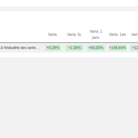
Varia. 1
Varia.
Varia. 5j.
Varia. 1an
Var
janv.
Produits associés à l'industrie des semi-conducteurs - Autres
+0,29%
+2,38%
+60,00%
+148,64%
+1