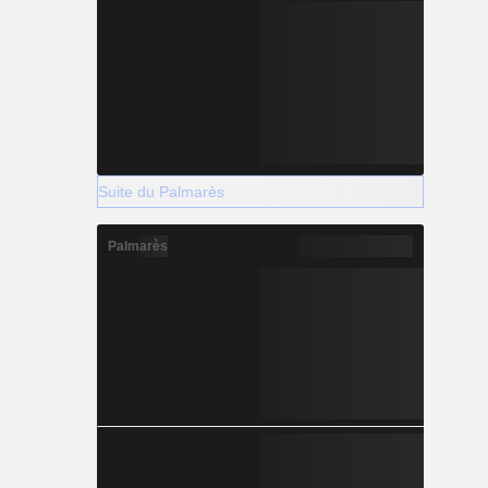
Suite du Palmarès
Palmarès