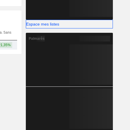
Espace mes listes
ia. 5ans
Capi.
CT
MT
LT
Palmarès
21,35%
650 Md