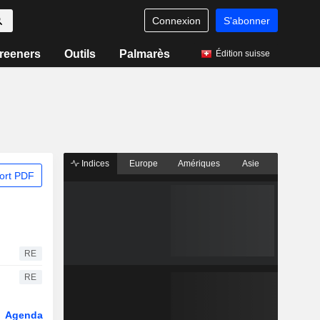
Connexion
S'abonner
reeners
Outils
Palmarès
Édition suisse
Indices
Europe
Amériques
Asie
ort PDF
RE
RE
Agenda
Secteur
Dérivés
Fonds et ETFs