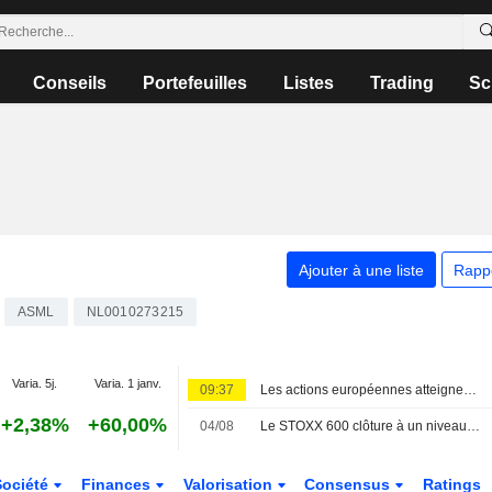
Conseils
Portefeuilles
Listes
Trading
Sc
Ajouter à une liste
Rapp
ASML
NL0010273215
Varia. 5j.
Varia. 1 janv.
09:37
Les actions européennes atteignent un sommet historique, portées par les résultats et l'optimisme USA-Iran
+2,38%
+60,00%
04/08
Le STOXX 600 clôture à un niveau record, porté par les résultats d'entreprises et la technologie
Société
Finances
Valorisation
Consensus
Ratings