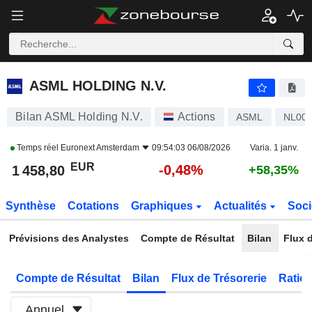
ASML HOLDING N.V.
1 459,00
€
-0,46%
ASML HOLDING N.V.
Bilan ASML Holding N.V.
Actions
ASML
NL00
Temps réel
Euronext Amsterdam
09:54:03 06/08/2026
Varia. 1 janv.
EUR
-0,48%
1 458,80
+58,35%
Synthèse
Cotations
Graphiques
Actualités
Soci
Prévisions des Analystes
Compte de Résultat
Bilan
Flux d
Compte de Résultat
Bilan
Flux de Trésorerie
Ratios
Annuel