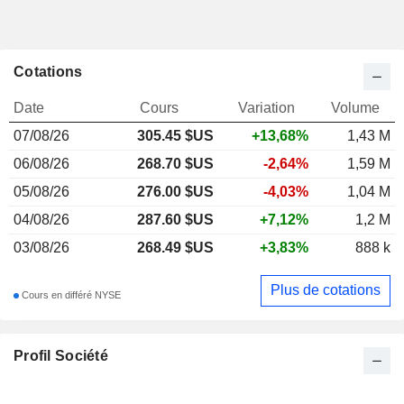
Cotations
Date
Cours
Variation
Volume
07/08/26
305.45
$US
+13,68%
1,43 M
06/08/26
268.70 $US
-2,64%
1,59 M
05/08/26
276.00 $US
-4,03%
1,04 M
04/08/26
287.60 $US
+7,12%
1,2 M
03/08/26
268.49 $US
+3,83%
888 k
Plus de cotations
Cours en différé NYSE
Profil Société