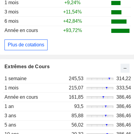
1 mois
+9,24%
3 mois
+11,54%
6 mois
+42,84%
Année en cours
+93,72%
Plus de cotations
Extrêmes de Cours
1 semaine
245,53
314,22
1 mois
215,07
333,54
Année en cours
161,85
386,46
1 an
93,5
386,46
3 ans
85,88
386,46
5 ans
56,02
386,46