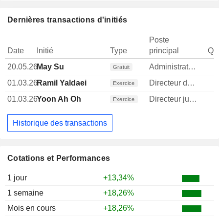
Dernières transactions d'initiés
Poste
Date
Initié
Type
principal
Qua
20.05.26
May Su
Administrateur
Gratuit
01.03.26
Ramil Yaldaei
Directeur des operations
Exercice
01.03.26
Yoon Ah Oh
Directeur juridique
Exercice
Historique des transactions
Cotations et Performances
1 jour
+13,34%
1 semaine
+18,26%
Mois en cours
+18,26%