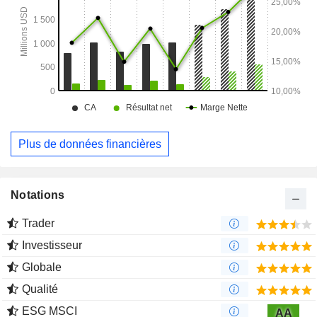
autres. Elle propose également trois gammes de produits de
pointe, à savoir FAaST, CnCV et MBIR.
Plus de données financières
Notations
Trader
Investisseur
Globale
Qualité
ESG MSCI
AA