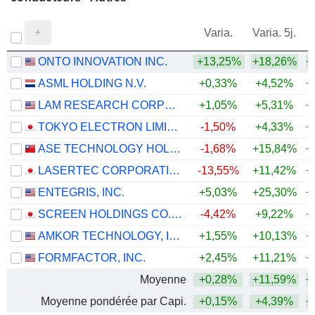
Varia.
Varia. 5j.
ONTO INNOVATION INC.
+13,25%
+18,26%
+
ASML HOLDING N.V.
+0,33%
+4,52%
+
LAM RESEARCH CORPORATION
+1,05%
+5,31%
+
TOKYO ELECTRON LIMITED
-1,50%
+4,33%
+
ASE TECHNOLOGY HOLDING CO., LTD.
-1,68%
+15,84%
+
LASERTEC CORPORATION
-13,55%
+11,42%
+
ENTEGRIS, INC.
+5,03%
+25,30%
+
SCREEN HOLDINGS CO., LTD.
-4,42%
+9,22%
+
AMKOR TECHNOLOGY, INC.
+1,55%
+10,13%
+
FORMFACTOR, INC.
+2,45%
+11,21%
+
Moyenne
+0,28%
+11,59%
+
Moyenne pondérée par Capi.
+0,15%
+4,39%
+