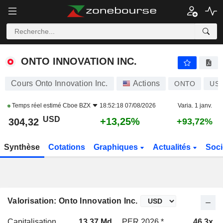
ONTO INNOVATION INC.
304,32
$
+13,25%
ONTO INNOVATION INC.
Cours Onto Innovation Inc.
Actions
ONTO
US6
Temps réel estimé
Cboe BZX
18:52:18 07/08/2026
Varia. 1 janv.
USD
+13,25%
304,32
+93,72%
Synthèse
Cotations
Graphiques
Actualités
Soci
Valorisation: Onto Innovation Inc.
Capitalisation
13,37 Md
PER 2026 *
46,3x