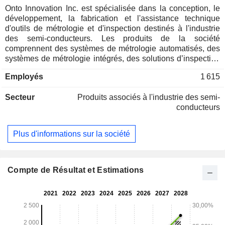
Onto Innovation Inc. est spécialisée dans la conception, le
développement, la fabrication et l'assistance technique
d'outils de métrologie et d'inspection destinés à l'industrie
des semi-conducteurs. Les produits de la société
comprennent des systèmes de métrologie automatisés, des
systèmes de métrologie intégrés, des solutions d’inspection
et de caractérisation de toutes les surfaces des plaquettes
Employés
1 615
de silicium, l’inspection des défauts macroscopiques, la
classification automatisée des défauts et l’analyse des
Secteur
Produits associés à l'industrie des semi-
motifs, l’analyse du rendement, la métrologie des films
conducteurs
opaques, entre autres. Ses produits sont utilisés par les
fabricants de plaquettes de silicium, les fabricants de circuits
intégrés à semi-conducteurs et les fabricants de boîtiers
Plus d'informations sur la société
avancés opérant sur le marché des semi-conducteurs. Ses
produits sont également utilisés pour le contrôle des
processus sur plusieurs autres marchés de fabrication de
dispositifs spécialisés, notamment les diodes
Compte de Résultat et Estimations
électroluminescentes, les lasers à cavité verticale à
émission par la surface, les systèmes micro-
électromécaniques, les capteurs d'image CMOS, les
dispositifs de puissance à semi-conducteurs en silicium et
composés, les dispositifs analogiques, les filtres RF, et