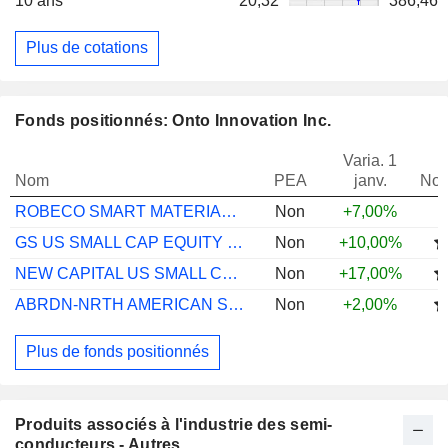
10 ans
20,32
386,46
Plus de cotations
Fonds positionnés: Onto Innovation Inc.
Varia. 1
Nom
PEA
janv.
Not
ROBECO SMART MATERIALS I EUR
Non
+7,00%
GS US SMALL CAP EQUITY R ACC USD
Non
+10,00%
NEW CAPITAL US SMALL CP GR USD INS ACC
Non
+17,00%
ABRDN-NRTH AMERICAN SML COMP A ACC USD
Non
+2,00%
Plus de fonds positionnés
Produits associés à l'industrie des semi-
conducteurs - Autres