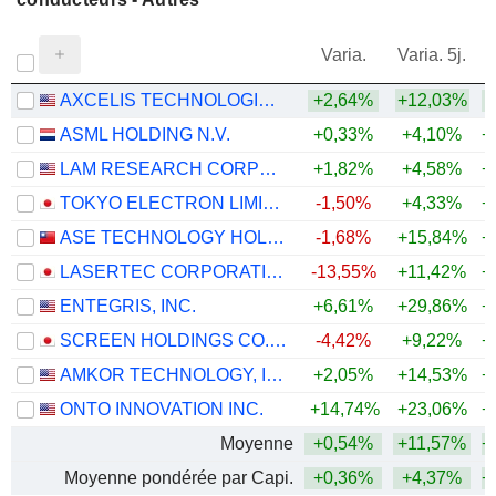
Varia.
Varia. 5j.
AXCELIS TECHNOLOGIES, INC.
+2,64%
+12,03%
+
ASML HOLDING N.V.
+0,33%
+4,10%
+
LAM RESEARCH CORPORATION
+1,82%
+4,58%
+
TOKYO ELECTRON LIMITED
-1,50%
+4,33%
+
ASE TECHNOLOGY HOLDING CO., LTD.
-1,68%
+15,84%
+
LASERTEC CORPORATION
-13,55%
+11,42%
+
ENTEGRIS, INC.
+6,61%
+29,86%
+
SCREEN HOLDINGS CO., LTD.
-4,42%
+9,22%
+
AMKOR TECHNOLOGY, INC.
+2,05%
+14,53%
+
ONTO INNOVATION INC.
+14,74%
+23,06%
+
Moyenne
+0,54%
+11,57%
+
Moyenne pondérée par Capi.
+0,36%
+4,37%
+