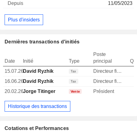
11/05/2023
Plus d'insiders
Dernières transactions d'initiés
Poste
Date
Initié
Type
principal
Qua
15.07.26
David Ryzhik
Directeur financier
Tax
16.06.26
David Ryzhik
Directeur financier
Tax
20.02.26
Jorge Titinger
Président
Vente
Historique des transactions
Cotations et Performances