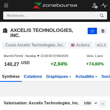
AXCELIS TECHNOLOGIES, INC.
140,27
$
+2,64%
AXCELIS TECHNOLOGIES,
INC.
Cours Axcelis Technologies, Inc.
Actions
ACLS
Marché Fermé -
Nasdaq
22:00:00 07/08/2026
Varia. 1 janv.
USD
+2,64%
140,27
+74,60%
Synthèse
Cotations
Graphiques
Actualités
Soci
Valorisation: Axcelis Technologies, Inc.