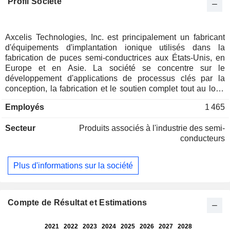
Profil Société
Axcelis Technologies, Inc. est principalement un fabricant
d'équipements d'implantation ionique utilisés dans la
fabrication de puces semi-conductrices aux États-Unis, en
Europe et en Asie. La société se concentre sur le
développement d'applications de processus clés par la
conception, la fabrication et le soutien complet tout au long
du cycle de vie des systèmes d'implantation ionique, l'une
Employés
1 465
des étapes fondamentales du processus de fabrication des
circuits intégrés. Les produits de la société comprennent les
Secteur
Produits associés à l'industrie des semi-
modèles High Current, Medium Energy, High Energy, Mid
conducteurs
Current et GSD Ovation. Les implanteurs ioniques à courant
élevé de nouvelle génération Purion H6 de la société
assurent le contrôle des processus en tirant parti de leur
Plus d'informations sur la société
architecture à faisceau ponctuel, optimisée pour l'ensemble
des applications à courant élevé. Le Purion H200 de la
société est son implanteur de pointe à haute intensité et
moyenne énergie pour plaquettes individuelles. Ses
Compte de Résultat et Estimations
implanteurs ioniques à haute énergie de la série Purion XE
utilisent la technologie d'accélérateur linéaire RF (LINAC).