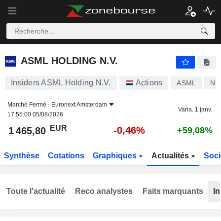
ASML HOLDING N.V.
1 465,80
€
-0,46%
ASML HOLDING N.V.
Insiders ASML Holding N.V.
Actions
ASML
NL
Marché Fermé -
Euronext Amsterdam
Varia. 1 janv.
17:55:00 05/08/2026
EUR
-0,46%
1 465,80
+59,08%
Synthèse
Cotations
Graphiques
Actualités
Soci
Toute l'actualité
Reco analystes
Faits marquants
In