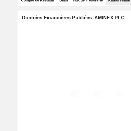
Compte de Résultat
Bilan
Flux de Trésorerie
Ratios Financ
Données Financières Publiées: AMINEX PLC