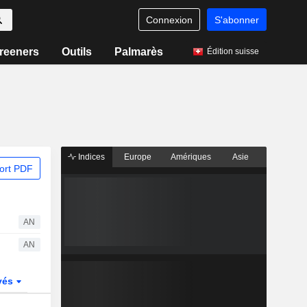
Connexion
S'abonner
reeners
Outils
Palmarès
Édition suisse
Indices
Europe
Amériques
Asie
ort PDF
AN
AN
vés