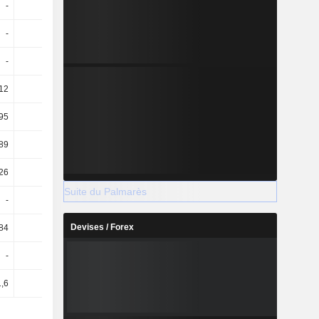
-
-
1,34
-
-
-
-
-
-
-
-
-
12
23,48
33,52
36,07
95
-
-3,87 k
-26,81
89
-
-1,93 k
-22,24
26
-
-2,19 k
-25,68
Suite du Palmarès
-
-
-0,19
-
Devises / Forex
84
3,7
0,39
1,52
-
-
-0,17
-
1,6
2,8
0,34
1,32