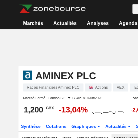
Marchés
Actualités
Analyses
Agenda
AMINEX PLC
Ratios Financiers Aminex PLC
Actions
AEX
IE
Marché Fermé -
London S.E.
17:40:18 07/08/2026
Vari
1,200
-13,04%
GBX
-2
Synthèse
Cotations
Graphiques
Actualités