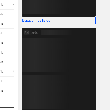
3 k
620,54
4,54 k
3,78 k
4 k
-733,04
-4,95 k
-4,58 k
Espace mes listes
2 k
-1,04 k
-9,93 k
-5,53 k
Palmarès
9 k
-1,04 k
-9,93 k
-5,53 k
4 k
-999,11
-13,59 k
-10,17 k
4 k
-999,11
-13,59 k
-10,17 k
4 k
-999,11
-13,59 k
-10,17 k
7 k
-566,96
-6,12 k
-3,65 k
7 k
-2,09 k
-1,88 k
-3,41 k
8 k
-2,09 k
-1,88 k
-3,28 k