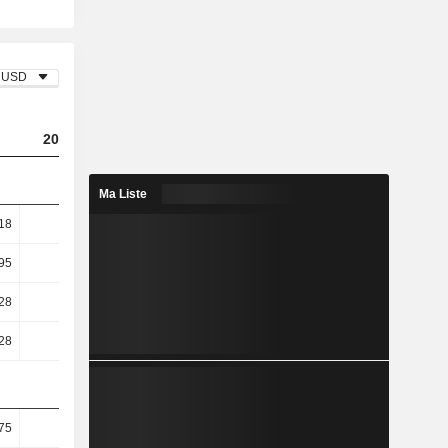
USD
2023
2024
2025
Ma Liste
,18
-1,67
-5,75
-3,96
,95
-2,22
-7,99
-6,04
,28
-3,39
-17,6
-17,89
,28
-3,39
-17,6
-17,89
75
26,79
-30,77
-20,41