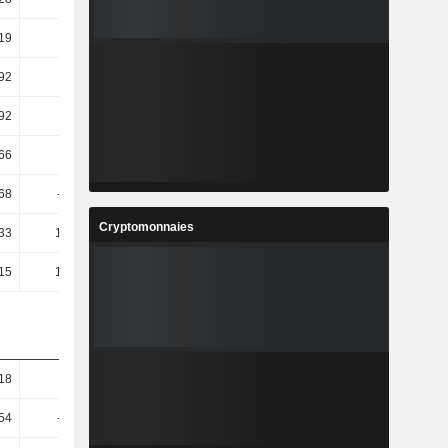
19
-5,68
-2,52
5,75
92
-2,31
-15,31
1,69
92
-2,31
-15,31
1,69
66
40,5
-18,54
-1,57
,68
-45,23
-1,89
34,36
Cryptomonnaies
,33
115,33
-68,66
127,95
,15
117,71
-68,68
119,53
,18
-11,5
-21,94
-33,86
,54
-55,13
-76,65
-42,26