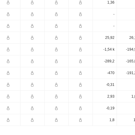
1,36
-
-
25,92
26,
-1,54 k
-194,
-289,2
-165,
-470
-191,
-0,31
2,93
1,
-0,19
1,8