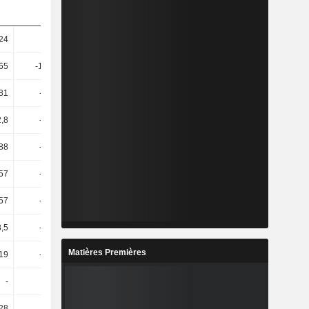
,24
75
-65,18
25,64
65
-113,64
-140
-16,67
81
-74,04
135,2
16,31
2,8
-67,47
231,11
-30,1
,88
-68,41
231,11
-30,1
,57
-72,43
373,73
-6
,57
-72,43
373,73
-6
8,5
-74,33
275,98
-25,08
Matières Premières
,19
-73,34
374,34
-7,16
-
-
-1,67
6,78
,28
-0,19
2,5
0,34