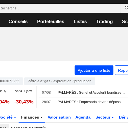
Conseils
Portefeuilles
Listes
Trading
Sc
Ajouter à une liste
Rapp
0003073255
Pétrole et gaz - exploration / production
a. 5j.
Varia. 1 janv.
07/08
PALMARÈS : Genel et Acceler8 bondissent sur des offres de rachat
,04%
-30,43%
28/07
PALMARÈS : Empresaria devrait dépasser les prévisions ; AB Dynamics plonge
Société
Finances
Valorisation
Agenda
Secteur
Déri