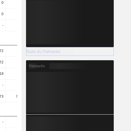
0
0
0
0
0
0
0
0
-
-
0,66
0,8
72
0,57
0,32
0,63
Suite du Palmarès
72
0,55
0,31
0,62
Palmarès
,19
-0,32
-0,26
-0,28
-
-
558,38
454,39
73
767,84
1,15 k
965,08
-
-
1,36
-