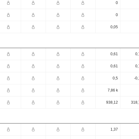
0
0
0,05
0,61
0,
0,61
0,
0,5
-0
7,86 k
938,12
318,
1,37