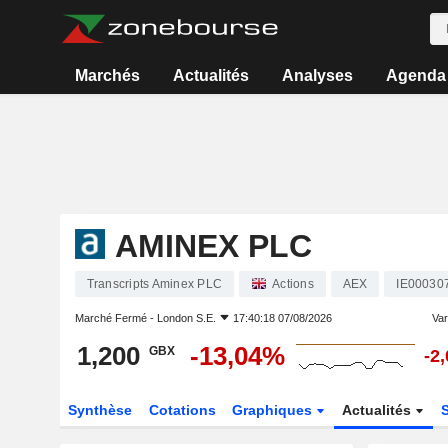
Marchés
Actualités
Analyses
Agenda
AMINEX PLC
Transcripts Aminex PLC
Actions
AEX
IE00030
Marché Fermé -
London S.E.
17:40:18 07/08/2026
Vari
1,200
-13,04%
GBX
-2
Synthèse
Cotations
Graphiques
Actualités