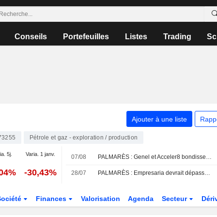
Conseils
Portefeuilles
Listes
Trading
Sc
Ajouter à une liste
Rapp
73255
Pétrole et gaz - exploration / production
a. 5j.
Varia. 1 janv.
07/08
PALMARÈS : Genel et Acceler8 bondissent sur des offres de rachat
,04%
-30,43%
28/07
PALMARÈS : Empresaria devrait dépasser les prévisions ; AB Dynamics plonge
Société
Finances
Valorisation
Agenda
Secteur
Déri