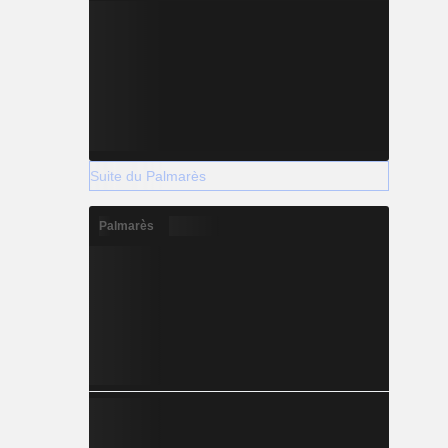
Suite du Palmarès
Palmarès