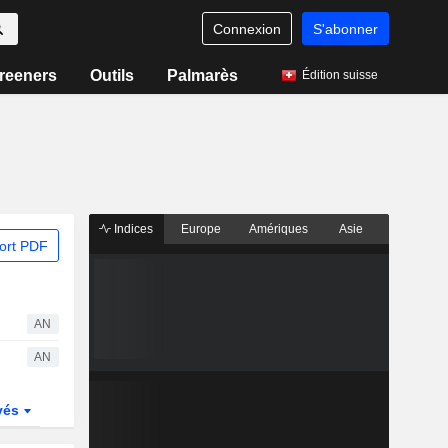
Connexion
S'abonner
reeners
Outils
Palmarès
Édition suisse
Indices
Europe
Amériques
Asie
ort PDF
AN
AN
vés