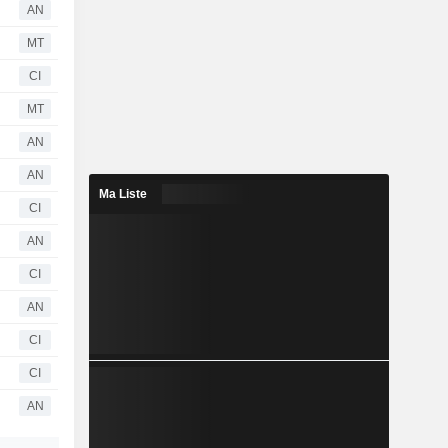
AN
MT
CI
MT
AN
AN
Ma Liste
CI
AN
CI
AN
CI
CI
AN