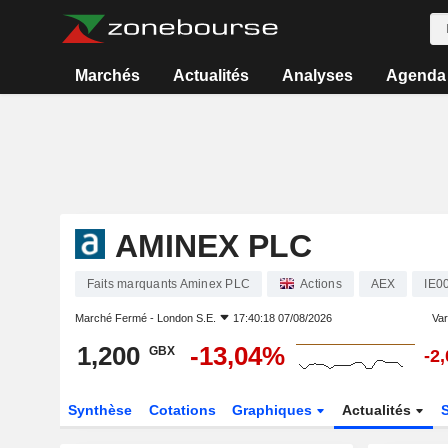
Marchés
Actualités
Analyses
Agenda
AMINEX PLC
Faits marquants Aminex PLC
Actions
AEX
IE0
Marché Fermé -
London S.E.
17:40:18 07/08/2026
Vari
1,200
-13,04%
GBX
-2
Synthèse
Cotations
Graphiques
Actualités