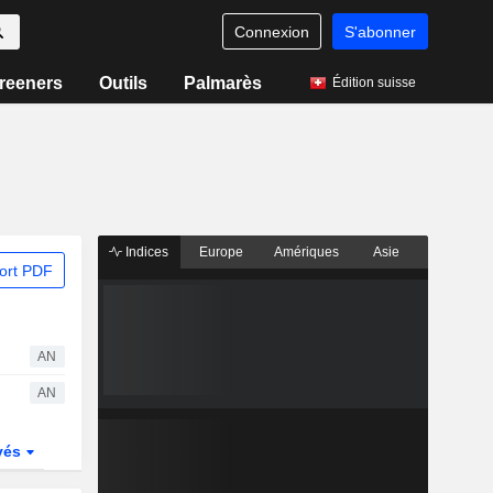
Connexion
S'abonner
reeners
Outils
Palmarès
Édition suisse
Indices
Europe
Amériques
Asie
ort PDF
AN
AN
vés