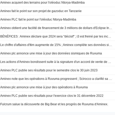
Aminex acquiert des terrains pour l'oléoduc Ntorya-Madimba
Aminex fait le point sur son projet de gazoduc en Tanzanie
Aminex PLC fait le point sur l'oléoduc Ntorya-Madimba
Aminex obtient une facilité de financement de 3 millions de dollars d'Eclipse Investments
BÉNÉFICES : Aminex déclare que 2024 sera "décisif" ; i3 est freiné par les incendies de forêt
Le chiffre d'affaires d'Itim augmente de 15% ; Aminex complète ses données sismiques
Aminex plc annonce une mise à jour des données sismiques de Ruvuma
Les actions d'Aminex bondissent suite à la signature d'un accord de vente de gaz
Aminex PLC publie ses résultats pour le semestre clos le 30 juin 2023
Aminex note que les opérations à Ruvuma progressent ; Scirocco a clarifié sa vente
Aminex plc annonce une mise à jour des opérations à Ruvuma
Aminex PLC publie ses résultats pour l'exercice clos le 31 décembre 2022
Fulcrum salue la découverte de Big Bear et les progrès de Ruvuma d'Aminex.