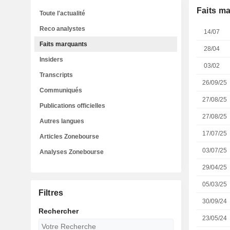
Faits m
Toute l'actualité
Reco analystes
14/07
Faits marquants
28/04
Insiders
03/02
Transcripts
26/09/25
Communiqués
27/08/25
Publications officielles
27/08/25
Autres langues
17/07/25
Articles Zonebourse
03/07/25
Analyses Zonebourse
29/04/25
05/03/25
Filtres
30/09/24
Rechercher
23/05/24