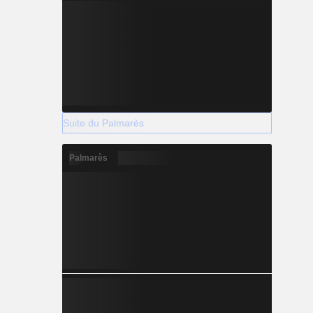
Suite du Palmarès
Palmarès