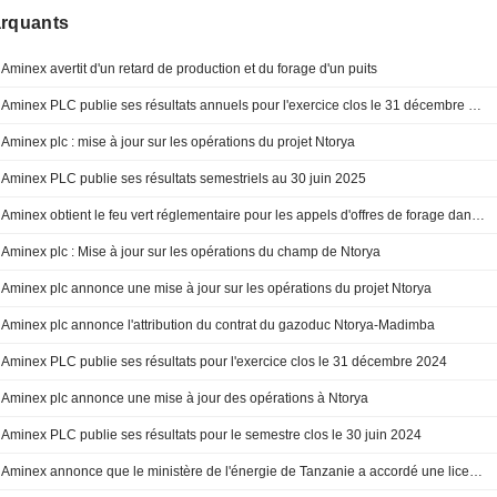
arquants
Aminex avertit d'un retard de production et du forage d'un puits
Aminex PLC publie ses résultats annuels pour l'exercice clos le 31 décembre 2025
Aminex plc : mise à jour sur les opérations du projet Ntorya
Aminex PLC publie ses résultats semestriels au 30 juin 2025
Aminex obtient le feu vert réglementaire pour les appels d'offres de forage dans les champs gaziers de Tanzanie
Aminex plc : Mise à jour sur les opérations du champ de Ntorya
Aminex plc annonce une mise à jour sur les opérations du projet Ntorya
Aminex plc annonce l'attribution du contrat du gazoduc Ntorya-Madimba
Aminex PLC publie ses résultats pour l'exercice clos le 31 décembre 2024
Aminex plc annonce une mise à jour des opérations à Ntorya
Aminex PLC publie ses résultats pour le semestre clos le 30 juin 2024
Aminex annonce que le ministère de l'énergie de Tanzanie a accordé une licence de développement de 25 ans sur la zone de découverte de gaz de Ntorya à la coentreprise Ruvuma