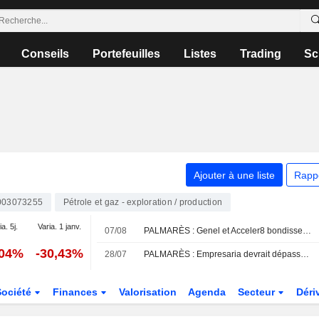
Conseils
Portefeuilles
Listes
Trading
Sc
Ajouter à une liste
Rapp
003073255
Pétrole et gaz - exploration / production
a. 5j.
Varia. 1 janv.
07/08
PALMARÈS : Genel et Acceler8 bondissent sur des offres de rachat
,04%
-30,43%
28/07
PALMARÈS : Empresaria devrait dépasser les prévisions ; AB Dynamics plonge
Société
Finances
Valorisation
Agenda
Secteur
Déri