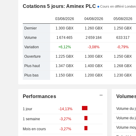
Cotations 5 jours: Aminex PLC
Cours en différé London
03/08/2026
04/08/2026
05/08/2026
Dernier
1.300 GBX
1.260 GBX
1.250 GBX
Volume
1 674 465
2 659 184
633 317
Variation
+6,12%
-3,08%
-0,79%
Ouverture
1.225 GBX
1.300 GBX
1.250 GBX
Plus haut
1.347 GBX
1.400 GBX
1.268 GBX
Plus bas
1.150 GBX
1.200 GBX
1.230 GBX
Performances
Volume
Volume du j
1 jour
-14,13%
Volume du j
1 semaine
-3,27%
Volume moy
Mois en cours
-3,27%