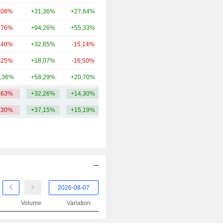
2006
-11,91%
,08%
+31,36%
+27,64%
53,2 Md
2005
+178,84%
,76%
+94,26%
+55,33%
52,06 Md
2004
-54,28%
,40%
+32,85%
-15,14%
49,57 Md
2003
+56,90%
,25%
+18,07%
-16,50%
42,42 Md
2002
-41,42%
,36%
+58,29%
+20,70%
36,02 Md
2001
-1,00%
,63%
+32,26%
+14,30%
59,77 Md
2000
-13,80%
,30%
+37,15%
+15,19%
1999
+100,01%
1998
-76,42%
1997
-4,65%
1996
+31,63%
1995
-35,15%
Volume
Variation
1994
-26,20%
1993
+1 167,53%