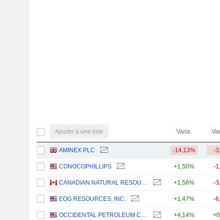
Ajouter à une liste
Varia.
Var
AMINEX PLC
-14,13%
-3
CONOCOPHILLIPS
+1,50%
-1
CANADIAN NATURAL RESOURCES LIMITED
+1,56%
-3
EOG RESOURCES, INC.
+1,47%
-6
OCCIDENTAL PETROLEUM CORPORATION
+4,14%
+0