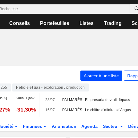
Conseils
Portefeuilles
Listes
Trading
Sc
Ajouter à une liste
Rapp
3255
Pétrole et gaz - exploration / production
a. 5j.
Varia. 1 janv.
28/07
PALMARÈS : Empresaria devrait dépasser les prévisions ; AB Dynamics plonge
,27%
-31,30%
15/07
PALMARÈS : Le chiffre d'affaires d'Angus Energy progresse ; la production d'Iofina bondit
Société
Finances
Valorisation
Agenda
Secteur
Déri