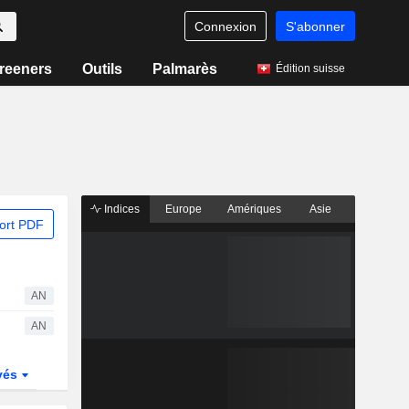
Connexion
S'abonner
reeners
Outils
Palmarès
Édition suisse
Indices
Europe
Amériques
Asie
ort PDF
AN
AN
vés