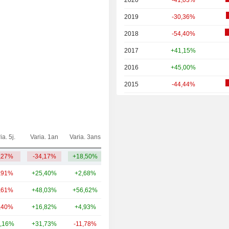
2020
-41,03%
2019
-30,36%
2018
-54,40%
2017
+41,15%
2016
+45,00%
2015
-44,44%
2014
+63,64%
2013
-59,26%
2012
+0,62%
ia. 5j.
Varia. 1an
Varia. 3ans
Capi.($)
2011
-52,65%
,27%
-34,17%
+18,50%
82,99 M
2010
-10,53%
,91%
+25,40%
+2,68%
142 Md
2009
+43,29%
,61%
+48,03%
+56,62%
94,63 Md
2008
-75,67%
,40%
+16,82%
+4,93%
71,44 Md
2007
+6,67%
,16%
+31,73%
-11,78%
56,02 Md