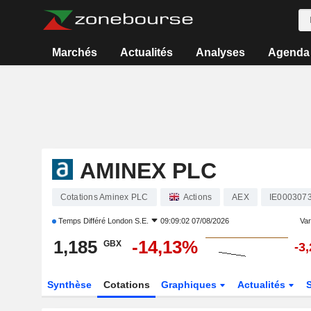
Marchés
Actualités
Analyses
Agenda
AMINEX PLC
Cotations Aminex PLC
Actions
AEX
IE000307
Temps Différé
London S.E.
09:09:02 07/08/2026
Vari
1,185
-14,13%
GBX
-3
Synthèse
Cotations
Graphiques
Actualités