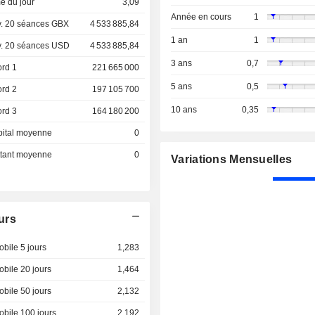
e du jour
3,09
Année en cours
1
. 20 séances GBX
4 533 885,84
1 an
1
. 20 séances USD
4 533 885,84
3 ans
0,7
ord 1
221 665 000
5 ans
0,5
ord 2
197 105 700
10 ans
0,35
ord 3
164 180 200
pital moyenne
0
ottant moyenne
0
Variations Mensuelles
urs
bile 5 jours
1,283
bile 20 jours
1,464
bile 50 jours
2,132
bile 100 jours
2,192