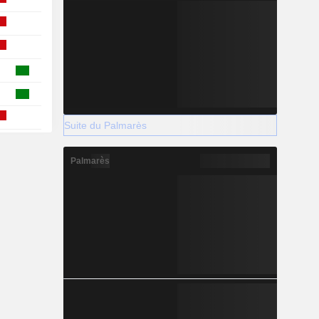
Suite du Palmarès
Palmarès