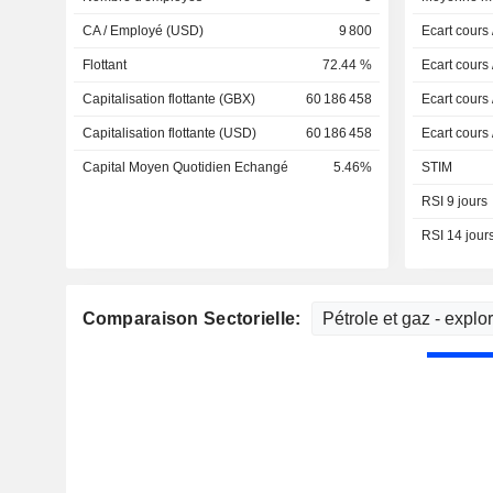
CA / Employé (USD)
9 800
Ecart cours
Flottant
72.44 %
Ecart cours
Capitalisation flottante (GBX)
60 186 458
Ecart cours
Capitalisation flottante (USD)
60 186 458
Ecart cours
Capital Moyen Quotidien Echangé
5.46%
STIM
RSI 9 jours
RSI 14 jour
Comparaison Sectorielle: