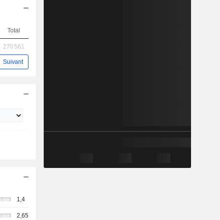
Total
270 561
Suivant
1,4
2,65