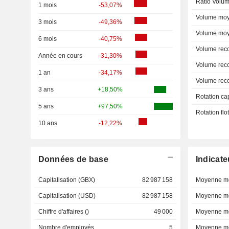
Ratio Volum
1 mois
-53,07%
Volume moy
3 mois
-49,36%
Volume moy
6 mois
-40,75%
Volume rec
Année en cours
-31,30%
Volume rec
1 an
-34,17%
Volume rec
3 ans
+18,50%
Rotation ca
5 ans
+97,50%
Rotation fl
10 ans
-12,22%
Données de base
Indicate
Capitalisation (GBX)
82 987 158
Moyenne mo
Capitalisation (USD)
82 987 158
Moyenne mo
Chiffre d'affaires ()
49 000
Moyenne mo
Nombre d'employés
5
Moyenne mo