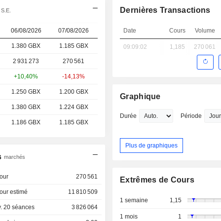
Dernières Transactions
 S.E.
06/08/2026
07/08/2026
Date
Cours
Volume
1.380 GBX
1.185
GBX
09:09:02
1,185
270 061
2 931 273
270 561
+10,40%
-14,13%
1.250 GBX
1.200 GBX
Graphique
1.380 GBX
1.224 GBX
Durée
Période
1.186 GBX
1.185 GBX
Plus de graphiques
s
marchés
our
270 561
Extrêmes de Cours
our estimé
11 810 509
1 semaine
1,15
. 20 séances
3 826 064
1 mois
1