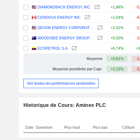
DIAMONDBACK ENERGY, INC.
+1,86%
-5
CENOVUS ENERGY INC.
+2,04%
-6
DEVON ENERGY CORPORATION
+2,42%
-2
WOODSIDE ENERGY GROUP LTD
+0,50%
-3
ECOPETROL S.A.
+6,74%
+3
Moyenne
+0,81%
-1
Moyenne pondérée par Capi.
+2,15%
-3
Voir toutes les performances sectorielles
Historique de Cours: Aminex PLC
Date
Ouverture
Plus haut
Plus bas
Clôture