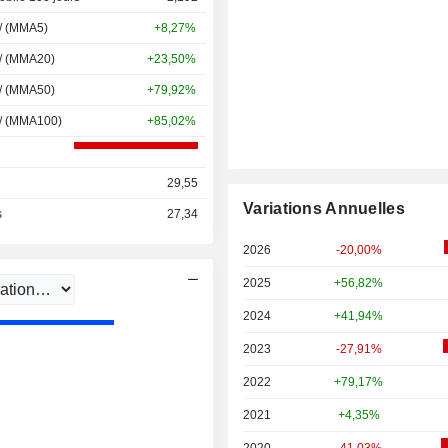
 / (MMA5)
+8,27%
 / (MMA20)
+23,50%
 / (MMA50)
+79,92%
 / (MMA100)
+85,02%
29,55
Variations Annuelles
s
27,34
2026
-20,00%
2025
+56,82%
2024
+41,94%
2023
-27,91%
2022
+79,17%
2021
+4,35%