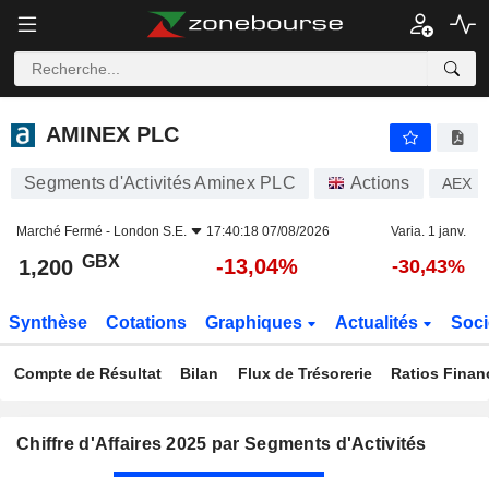
AMINEX PLC
1,200
p
-13,04%
AMINEX PLC
Segments d'Activités Aminex PLC
Actions
AEX
Marché Fermé -
London S.E.
17:40:18 07/08/2026
Varia. 1 janv.
GBX
-13,04%
1,200
-30,43%
Synthèse
Cotations
Graphiques
Actualités
Soci
Compte de Résultat
Bilan
Flux de Trésorerie
Ratios Finan
Chiffre d'Affaires 2025 par Segments d'Activités