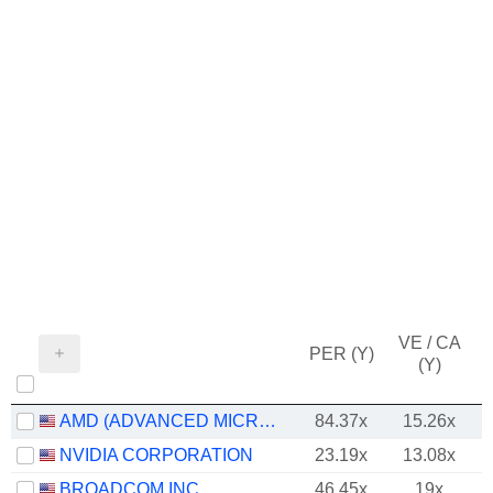
VE / CA
PER (Y)
(Y)
AMD (ADVANCED MICRO DEVICES)
84.37x
15.26x
NVIDIA CORPORATION
23.19x
13.08x
BROADCOM INC.
46.45x
19x