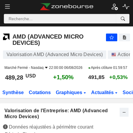
AMD (ADVANCED MICRO DEVICES)
489,28
$
+1,50%
AMD (ADVANCED MICRO
DEVICES)
Valorisation AMD (Advanced Micro Devices)
Action
Marché Fermé -
Nasdaq
22:00:00 06/08/2026
Après clôture
01:59:57
USD
+1,50%
489,28
491,85
+0,53%
Synthèse
Cotations
Graphiques
Actualités
Soci
Valorisation de l'Entreprise: AMD (Advanced
Micro Devices)
Données réajustées à périmètre courant