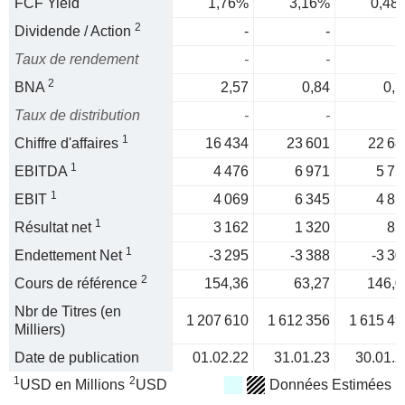
FCF Yield
1,76%
3,16%
0,48
2
Dividende / Action
-
-
Taux de rendement
-
-
2
BNA
2,57
0,84
0,5
Taux de distribution
-
-
1
Chiffre d'affaires
16 434
23 601
22 68
1
EBITDA
4 476
6 971
5 72
1
EBIT
4 069
6 345
4 85
1
Résultat net
3 162
1 320
85
1
Endettement Net
-3 295
-3 388
-3 30
2
Cours de référence
154,36
63,27
146,0
Nbr de Titres (en
1 207 610
1 612 356
1 615 49
Milliers)
Date de publication
01.02.22
31.01.23
30.01.2
1
2
USD en Millions
USD
Données Estimées