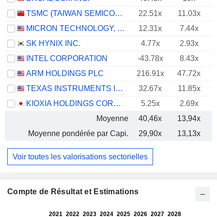
TSMC (TAIWAN SEMICONDUCTOR MANUFACTURING COMPANY)
22.51x
11.03x
MICRON TECHNOLOGY, INC.
12.31x
7.44x
SK HYNIX INC.
4.77x
2.93x
INTEL CORPORATION
-43.78x
8.43x
ARM HOLDINGS PLC
216.91x
47.72x
TEXAS INSTRUMENTS INCORPORATED
32.67x
11.85x
KIOXIA HOLDINGS CORPORATION
5.25x
2.69x
Moyenne
40,46x
13,94x
Moyenne pondérée par Capi.
29,90x
13,13x
Voir toutes les valorisations sectorielles
Compte de Résultat et Estimations