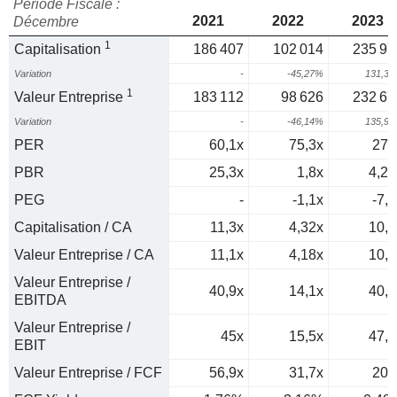
Période Fiscale :
2021
2022
2023
Décembre
1
Capitalisation
186 407
102 014
235 97
Variation
-
-45,27%
131,3
1
Valeur Entreprise
183 112
98 626
232 67
Variation
-
-46,14%
135,9
PER
60,1x
75,3x
276
PBR
25,3x
1,8x
4,22
PEG
-
-1,1x
-7,5
Capitalisation / CA
11,3x
4,32x
10,4
Valeur Entreprise / CA
11,1x
4,18x
10,3
Valeur Entreprise /
40,9x
14,1x
40,7
EBITDA
Valeur Entreprise /
45x
15,5x
47,9
EBIT
Valeur Entreprise / FCF
56,9x
31,7x
208