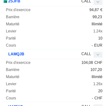
2SJFB
CALL
94,87
€
99,23
Illimité
1.24x
10
-
EUR
CALL
LAMQJB
104,08
CHF
107,20
Illimité
1.26x
20
-
CHF