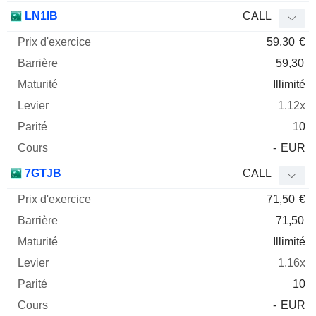
LN1IB
CALL
59,30
€
59,30
Illimité
1.12x
10
-
EUR
7GTJB
CALL
71,50
€
71,50
Illimité
1.16x
10
-
EUR