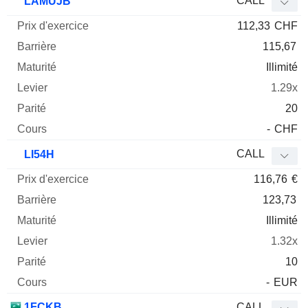
CALL
LAMUJB
112,33
CHF
115,67
Illimité
1.29x
20
-
CHF
CALL
LI54H
116,76
€
123,73
Illimité
1.32x
10
-
EUR
1FCKB
CALL