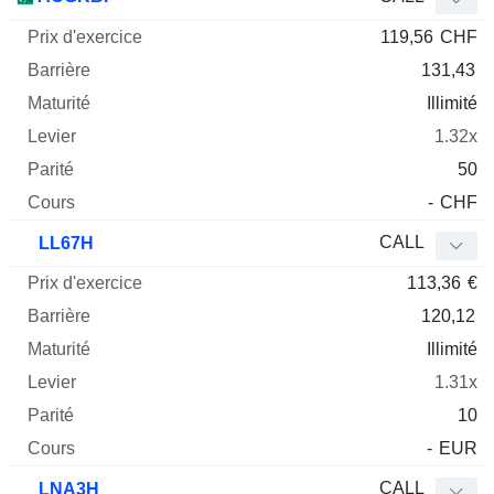
119,56
CHF
131,43
Illimité
1.32x
50
-
CHF
CALL
LL67H
113,36
€
120,12
Illimité
1.31x
10
-
EUR
CALL
LNA3H