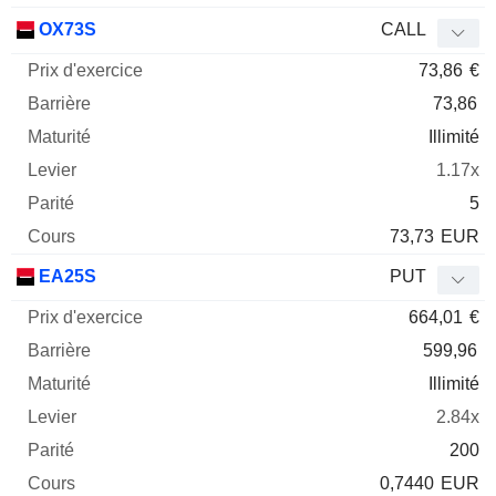
OX73S
CALL
73,86
€
73,86
Illimité
1.17x
5
73,73
EUR
EA25S
PUT
664,01
€
599,96
Illimité
2.84x
200
0,7440
EUR