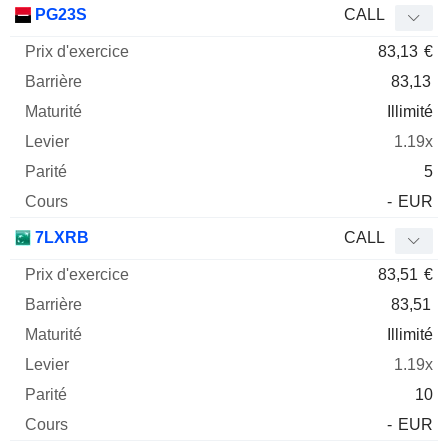
PG23S
CALL
83,13
€
83,13
Illimité
1.19x
5
-
EUR
7LXRB
CALL
83,51
€
83,51
Illimité
1.19x
10
-
EUR