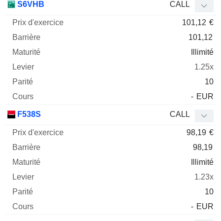
S6VHB
CALL
101,12
€
101,12
Illimité
1.25x
10
-
EUR
F538S
CALL
98,19
€
98,19
Illimité
1.23x
10
-
EUR