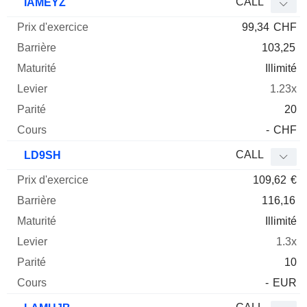
CALL
IAMEYZ
99,34
CHF
103,25
Illimité
1.23x
20
-
CHF
CALL
LD9SH
109,62
€
116,16
Illimité
1.3x
10
-
EUR