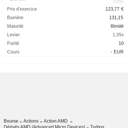
123,77
€
131,15
Illimité
1.35x
10
-
EUR
Bourse
Actions
Action AMD
Dérivés AMD (Advanced Micro Devices)
Turbos