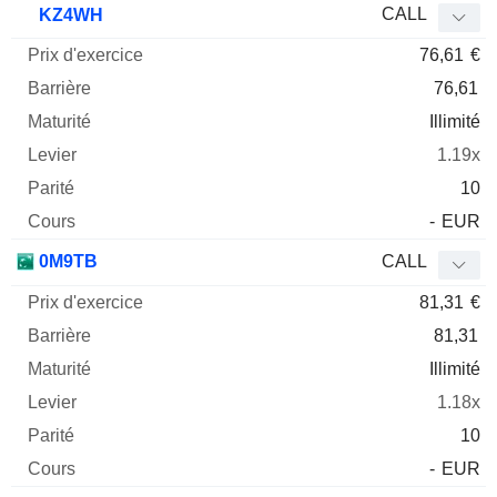
CALL
KZ4WH
76,61
€
76,61
Illimité
1.19x
10
-
EUR
0M9TB
CALL
81,31
€
81,31
Illimité
1.18x
10
-
EUR