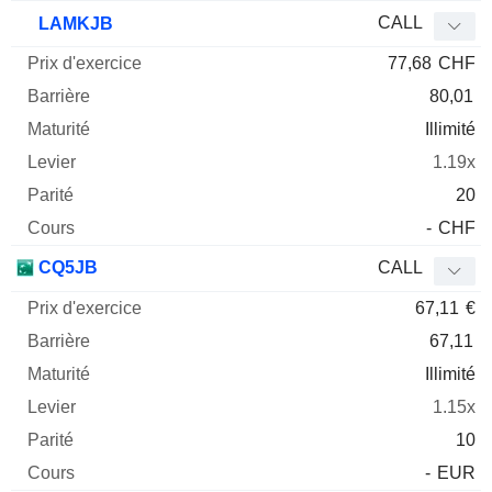
CALL
LAMKJB
77,68
CHF
80,01
Illimité
1.19x
20
-
CHF
CQ5JB
CALL
67,11
€
67,11
Illimité
1.15x
10
-
EUR