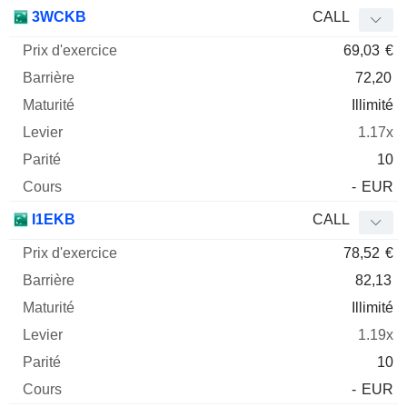
3WCKB
CALL
69,03
€
72,20
Illimité
1.17x
10
-
EUR
I1EKB
CALL
78,52
€
82,13
Illimité
1.19x
10
-
EUR