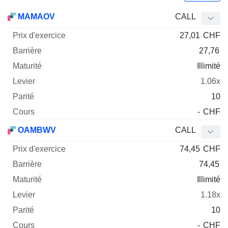
Prix
MAMAOV
CALL
d'exercice
Barrière
Maturité
Elasticité
27,01
CHF
Mnemo
Type
Parit
27,76
Illimité
1.06x
10
-
CHF
OAMBWV
CALL
74,45
CHF
74,45
Illimité
1.18x
10
-
CHF