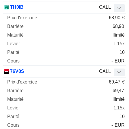
TH0IB
CALL
68,90
€
68,90
Illimité
1.15x
10
-
EUR
76V8S
CALL
69,47
€
69,47
Illimité
1.15x
10
-
EUR