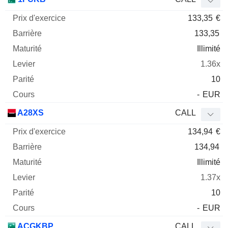
133,35
€
133,35
Illimité
1.36x
10
-
EUR
A28XS
CALL
134,94
€
134,94
Illimité
1.37x
10
-
EUR
ACGKBP
CALL