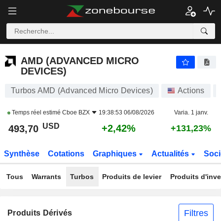
AMD (ADVANCED MICRO DEVICES)
493,68
$
+2,41%
AMD (ADVANCED MICRO
DEVICES)
Turbos AMD (Advanced Micro Devices)
Actions
Temps réel estimé
Cboe BZX
19:38:53 06/08/2026
Varia. 1 janv.
USD
+2,42%
493,70
+131,23%
Synthèse
Cotations
Graphiques
Actualités
Soci
Tous
Warrants
Turbos
Produits de levier
Produits d'inv
Filtres
Produits Dérivés