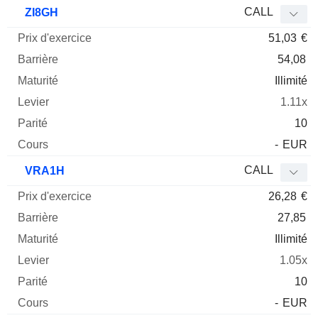
CALL
ZI8GH
51,03
€
54,08
Illimité
1.11x
10
-
EUR
CALL
VRA1H
26,28
€
27,85
Illimité
1.05x
10
-
EUR