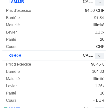
CALL
LAMJJB
94,50
CHF
97,34
Illimité
1.23x
20
-
CHF
CALL
K9H0H
98,46
€
104,33
Illimité
1.26x
10
-
EUR