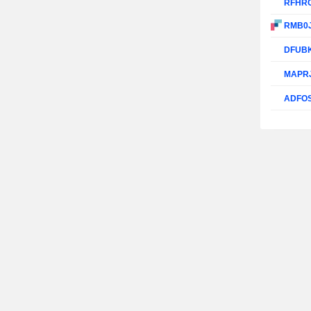
RFHR
RMB0
DFUB
MAPR
ADFO