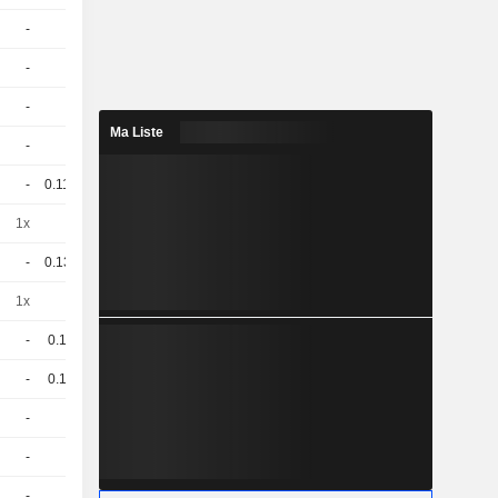
-
1
31.49 / 37.18
-
1
62.52 / 73.51
-
1
52.24 / 65.32
Ma Liste
-
1
35.9 / 36.4
-
0.112
87.26 / 76.45
1x
1
108.35 / 109.22
-
0.138
102.6 / 102.4
1x
1
160.6 / 148.43
-
0.18
99.99 / 100.89
-
0.18
99.6 / 100.6
-
1
103.26 / 104.09
-
1
103.24 / 102
-
1
101.74 / 94.57