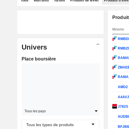
Tous
Warrants
Turbos
Produits de levier
Produits d'inv
Produit
Mnemo
RMBD
Univers
RMBZ
RAMA
Place boursière
ZMAE
RAMA
AMD2
A4AV
J782S
Tous les pays
AUDB
Tous les types de produits
BFJBI