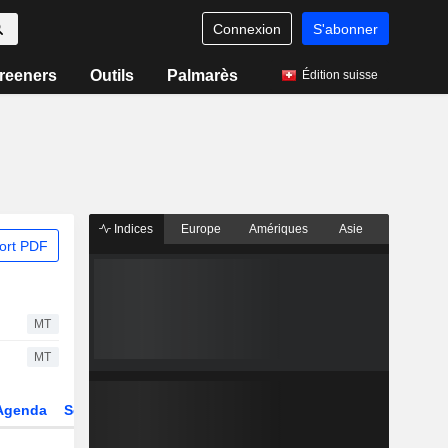
Connexion
S'abonner
reeners
Outils
Palmarès
Édition suisse
Indices
Europe
Amériques
Asie
ort PDF
MT
MT
Agenda
Secteur
Dérivés
Fonds et ETFs