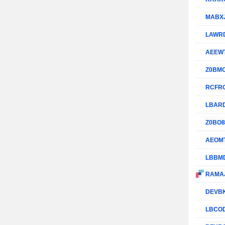
MABX
LAWR
AEEW
Z0BM
RCFR
LBAR
Z0BO
AEOM
LBBM
RAMA
DEVB
LBCO