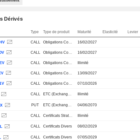
estissement
s Dérivés
Type
Type de produit
Maturité
Elasticité
Levier
HV
CALL
Obligations Convertibles
16/02/2027
OV
CALL
Obligations Convertibles
16/02/2027
EV
CALL
Obligations Convertibles
Illimité
EV
CALL
Obligations Convertibles
13/09/2027
1V
CALL
Obligations Convertibles
07/10/2026
CALL
ETC (Exchange Traded Commodities)
Illimité
PUT
ETC (Exchange Traded Commodities)
04/06/2070
JX
CALL
Certificats Stratégiques, Thématiques et Paniers
Illimité
CALL
Certificats Divers
08/02/2029
IL
CALL
Certificats Divers
07/05/2029
L