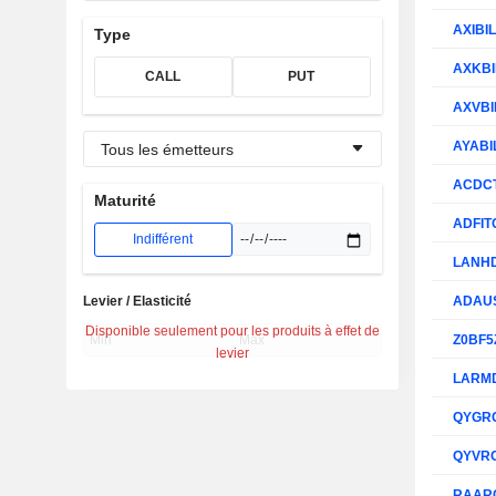
AXIBI
Type
AXKBI
CALL
PUT
AXVBI
AYABI
Tous les émetteurs
ACDC
Maturité
ADFIT
Indifférent
LANH
Levier / Elasticité
ADAU
Disponible seulement pour les produits à effet de
Z0BF5
levier
LARM
QYGR
QYVR
RAAR