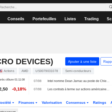
Conseils
Portefeuilles
Listes
Trading
Sc
RO DEVICES)
Ajouter à une liste
Rapp
Actions
AMD
US0079031078
Semi-conducteurs
rès clôture
01:11:08
07/08
Intel nomme Dean Jarnac au poste de Chief Sales Officer
2,50
-0,18%
07/08
Les contrats à terme sur actions américaines progressent avant l'ouverture, entre rapport sur l'emploi et tensions au Moyen-Orient
Société
Finances
Valorisation
Consensus
Ratings