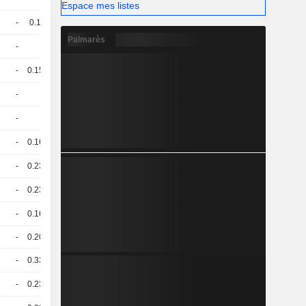
Espace mes listes
-
0.16
55.65 / 83.95
Palmarès
-
1
102 / 103
-
0.157
103 / 90.81
-
1
100.83 / 101.73
-
1
55.01 / 100
-
0.161
55.85 / 56.85
-
0.236
104.7 / 105.45
-
0.233
55.85 / 58.77
-
0.164
99.65 / 100.7
-
0.208
101.2 / 101.6
-
0.333
58.17 / 64.11
-
0.236
53.15 / 52.15