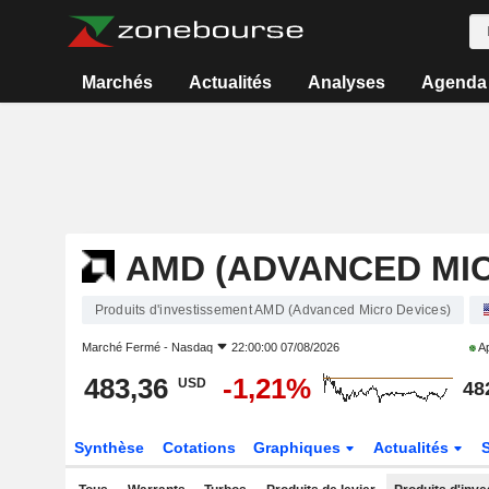
Marchés
Actualités
Analyses
Agenda
AMD (ADVANCED MIC
Produits d'investissement AMD (Advanced Micro Devices)
Marché Fermé -
Nasdaq
22:00:00 07/08/2026
Ap
483,36
-1,21%
USD
48
Synthèse
Cotations
Graphiques
Actualités