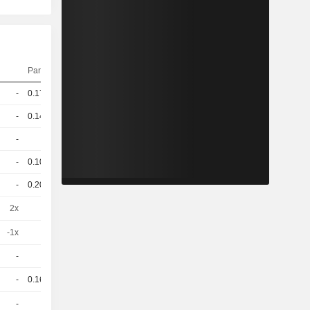
Parité
Cours
-
0.178
102.7 / 103.5
-
0.148
101.4 / 102.2
-
1
100.1 / 100.8
-
0.109
95.7 / 96.5
-
0.208
101 / 101.4
2x
1
17,49
EUR
-1x
1
25.3 / 26.818
-
1
4,830
EUR
-
0.169
22.1 / 32.8
-
1
94.43 / 94.37