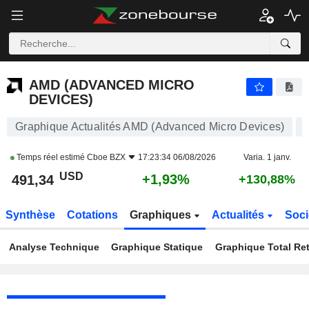
AMD (ADVANCED MICRO DEVICES)
491,28
$
+1,91%
AMD (ADVANCED MICRO
DEVICES)
Graphique Actualités AMD (Advanced Micro Devices)
Temps réel estimé
Cboe BZX
17:23:34 06/08/2026
Varia. 1 janv.
USD
+1,93%
491,34
+130,88%
Synthèse
Cotations
Graphiques
Actualités
Soci
Analyse Technique
Graphique Statique
Graphique Total Re