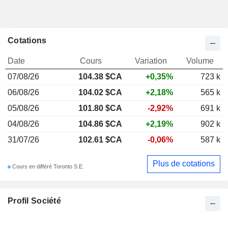
Cotations
Date
Cours
Variation
Volume
07/08/26
104.38 $CA
+0,35%
723 k
06/08/26
104.02 $CA
+2,18%
565 k
05/08/26
101.80 $CA
-2,92%
691 k
04/08/26
104.86 $CA
+2,19%
902 k
31/07/26
102.61 $CA
-0,06%
587 k
Plus de cotations
Cours en différé Toronto S.E.
Profil Société