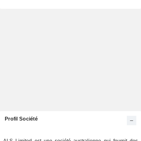
Profil Société
ALS Limited est une société australienne qui fournit des