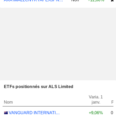
ETFs positionnés sur ALS Limited
Varia. 1
Nom
janv.
Po
0,
VANGUARD INTERNATIONAL EQUITY INDEX FUNDS - VANGUARD FTSE ALL-WORLD EX-US ETF
+9,06%