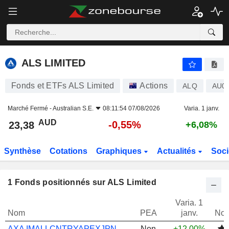
ALS LIMITED
23,38
$
-0,55%
ALS LIMITED
Fonds et ETFs ALS Limited
Actions
ALQ
AU0
Marché Fermé -
Australian S.E.
08:11:54 07/08/2026
Varia. 1 janv.
AUD
-0,55%
23,38
+6,08%
Synthèse
Cotations
Graphiques
Actualités
Soci
1
Fonds positionnés sur ALS Limited
Varia. 1
Nom
PEA
janv.
Not
AXA IMALLCNTRYAPEXJPNSMCPEQ QI A(US$)
Non
+12,00%