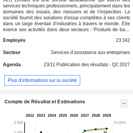
services techniques professionnels, principalement dans les
domaines des essais, des mesures et de l'inspection. La
société fournit des solutions d'essai complètes à ses clients
dans un large éventail d'industries à travers le monde. Elle
exerce ses activités dans deux secteurs : Produits de base
et Sciences de la vie. Le secteur des produits de base
Employés
23 342
fournit des services de dosage et d'analyse ainsi que des
services métallurgiques aux sociétés d'exploitation minière
Secteur
Services d'assistance aux entreprises
et de prospection minière. Il fournit également des services
spécialisés à l'industrie du charbon, tels que
Agenda
23/11
Publication des résultats - Q2 2027
l'échantillonnage, l'analyse et la certification du charbon, les
services d'évaluation de la formation, les services d'essais
tribologiques et les essais analytiques connexes. Le secteur
Plus d'informations sur la société
des sciences de la vie fournit des données analytiques pour
aider les sociétés de conseil et d'ingénierie, l'industrie et les
gouvernements du monde entier à prendre des décisions
éclairées en matière d'environnement, d'alimentation et de
Compte de Résultat et Estimations
produits pharmaceutiques, d'électronique, de produits de
consommation et de santé animale.