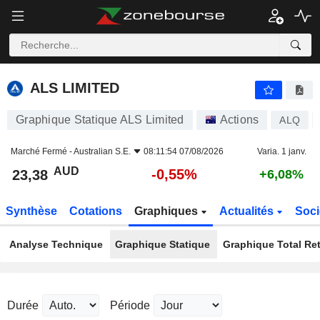
ALS LIMITED
23,38
$
-0,55%
ALS LIMITED
Graphique Statique ALS Limited
Actions
ALQ
Marché Fermé -
Australian S.E.
08:11:54 07/08/2026
Varia. 1 janv.
AUD
-0,55%
23,38
+6,08%
Synthèse
Cotations
Graphiques
Actualités
Soci
Analyse Technique
Graphique Statique
Graphique Total Re
Durée
Période