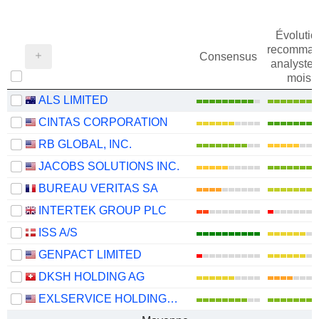
Évolutio
recomman
Consensus
analystes
mois
ALS LIMITED
CINTAS CORPORATION
RB GLOBAL, INC.
JACOBS SOLUTIONS INC.
BUREAU VERITAS SA
INTERTEK GROUP PLC
ISS A/S
GENPACT LIMITED
DKSH HOLDING AG
EXLSERVICE HOLDINGS, INC.