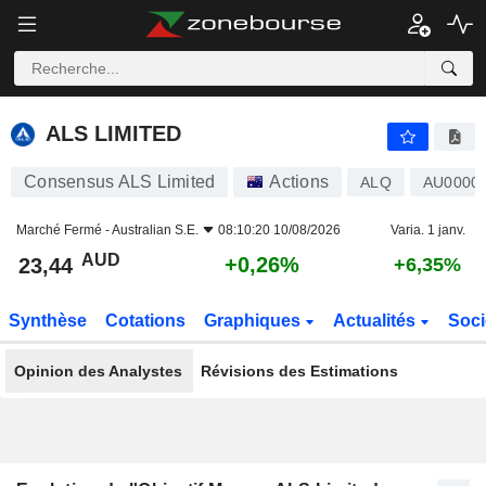
ALS LIMITED
23,44
$
+0,26%
ALS LIMITED
Consensus ALS Limited
Actions
ALQ
AU0000
Marché Fermé -
Australian S.E.
08:10:20 10/08/2026
Varia. 1 janv.
AUD
+0,26%
23,44
+6,35%
Synthèse
Cotations
Graphiques
Actualités
Soci
Opinion des Analystes
Révisions des Estimations