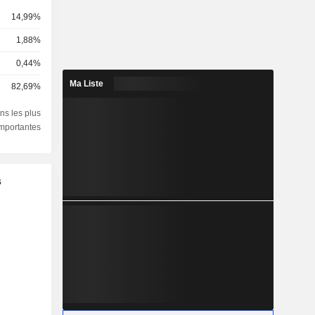
14,99%
1,88%
0,44%
Ma Liste
82,69%
ns les plus
importantes
s