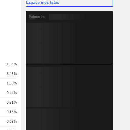
Espace mes listes
Palmarès
11,36%
3,43%
1,38%
0,44%
0,21%
0,16%
0,08%