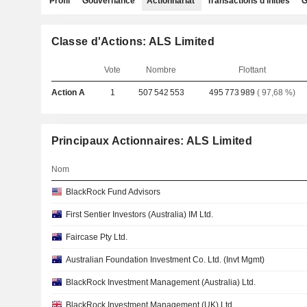
Profil
Gouvernance
Actionnariat
Transactions d'initiés
G
Classe d'Actions: ALS Limited
Vote
Nombre
Flottant
Action A
1
507 542 553
495 773 989
( 97,68 %)
Principaux Actionnaires: ALS Limited
Nom
BlackRock Fund Advisors
First Sentier Investors (Australia) IM Ltd.
Faircase Pty Ltd.
Australian Foundation Investment Co. Ltd. (Invt Mgmt)
BlackRock Investment Management (Australia) Ltd.
BlackRock Investment Management (UK) Ltd.