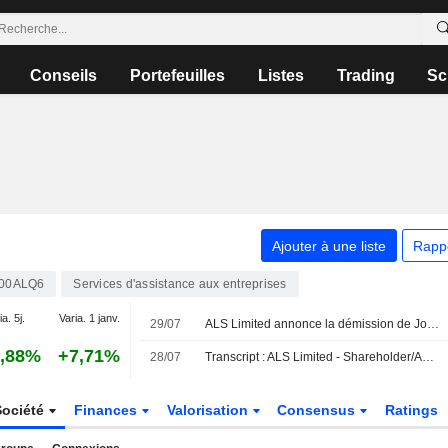
Conseils
Portefeuilles
Listes
Trading
Sc
Ajouter à une liste
Rapp
00ALQ6
Services d'assistance aux entreprises
ia. 5j.
Varia. 1 janv.
29/07
ALS Limited annonce la démission de John Mulcahy, administrateur non exécutif de la société, avec effet au 28 juillet 2026
,88%
+7,71%
28/07
Transcript : ALS Limited - Shareholder/Analyst Call
Société
Finances
Valorisation
Consensus
Ratings