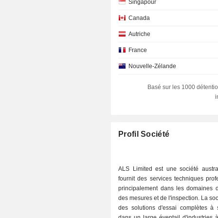
Singapour
Canada
Autriche
France
Nouvelle-Zélande
Malaisie
Basé sur les 1000 détentio
Danemark
Allemagne
Profil Société
ALS Limited est une société austra
fournit des services techniques prof
principalement dans les domaines d
des mesures et de l'inspection. La soc
des solutions d'essai complètes à s
dans un large éventail d'industries à