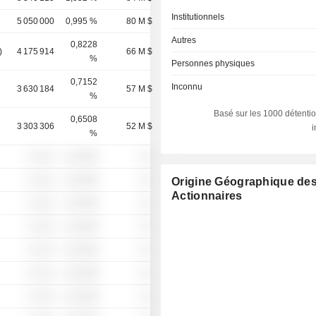
Institutionnels
5 050 000
0,995 %
80 M $
Autres
0,8228
)
4 175 914
66 M $
%
Personnes physiques
0,7152
Inconnu
3 630 184
57 M $
%
Basé sur les 1000 détentio
0,6508
3 303 306
52 M $
%
░ ░░░
░░░░%
░░
░ ░░░
░░░░%
░░
Origine Géographique de
Actionnaires
░ ░░░
░░░░%
░░
░ ░░░
░░░░%
░░
░ ░░░
░░░░%
░░
░ ░░░
░░░░%
░░
░ ░░░
░░░░%
░░