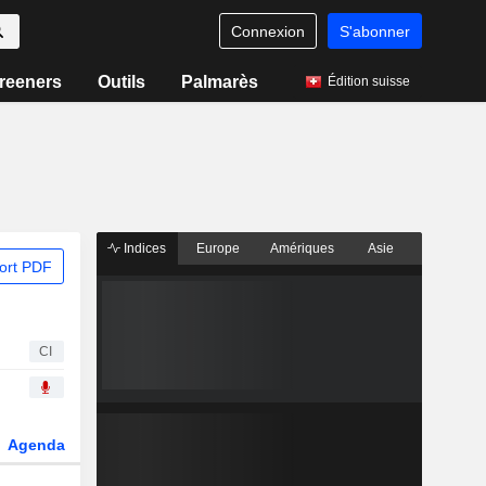
Connexion
S'abonner
reeners
Outils
Palmarès
Édition suisse
Indices
Europe
Amériques
Asie
ort PDF
CI
Agenda
Secteur
Dérivés
Fonds et ETFs