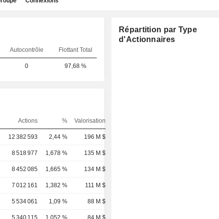
roupe
Connexions
Répartition par Type
d'Actionnaires
Autocontrôle
Flottant Total
0
97,68 %
Actions
%
Valorisation
12 382 593
2,44 %
196 M $
8 518 977
1,678 %
135 M $
8 452 085
1,665 %
134 M $
7 012 161
1,382 %
111 M $
5 534 061
1,09 %
88 M $
5 340 115
1,052 %
84 M $