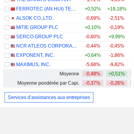
FERROTEC (AN HUI) TECHNOLOGY DEVELOPMENT CO.,LTD
+0,52%
+18,18%
ALSOK CO.,LTD.
-0,69%
-2,51%
MITIE GROUP PLC
+0,10%
-0,19%
+
SERCO GROUP PLC
-0,60%
+9,99%
+
NCR ATLEOS CORPORATION
-0,44%
-0,45%
EXPONENT, INC.
+0,64%
-1,86%
MAXIMUS, INC.
-5,68%
-9,82%
Moyenne
-0,48%
+0,51%
Moyenne pondérée par Capi.
-0,37%
-0,26%
Services d'assistances aux entreprises