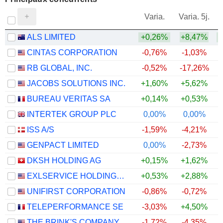
V
Varia.
Varia. 5j.
ALS LIMITED
+0,26%
+8,47%
CINTAS CORPORATION
-0,76%
-1,03%
+
RB GLOBAL, INC.
-0,52%
-17,26%
JACOBS SOLUTIONS INC.
+1,60%
+5,62%
+
BUREAU VERITAS SA
+0,14%
+0,53%
INTERTEK GROUP PLC
0,00%
0,00%
ISS A/S
-1,59%
-4,21%
GENPACT LIMITED
0,00%
-2,73%
+
DKSH HOLDING AG
+0,15%
+1,62%
EXLSERVICE HOLDINGS, INC.
+0,53%
+2,88%
+
UNIFIRST CORPORATION
-0,86%
-0,72%
TELEPERFORMANCE SE
-3,03%
+4,50%
+
THE BRINK'S COMPANY
-1,72%
-4,35%