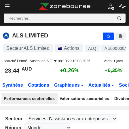
ALS LIMITED
23,44
$
+0,26%
ALS LIMITED
Secteur ALS Limited
Actions
ALQ
AU000000A
Marché Fermé -
Australian S.E.
08:10:20 10/08/2026
Varia. 1 janv.
AUD
+0,26%
23,44
+6,35%
Synthèse
Cotations
Graphiques
Actualités
Soci
Performances sectorielles
Valorisations sectorielles
Dividen
Secteur:
Région: