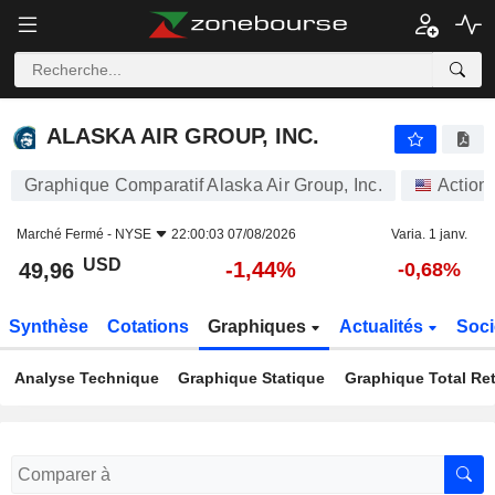
ALASKA AIR GROUP, INC.
49,96
$
-1,44%
ALASKA AIR GROUP, INC.
Graphique Comparatif Alaska Air Group, Inc.
Action
Marché Fermé -
NYSE
22:00:03 07/08/2026
Varia. 1 janv.
USD
-1,44%
49,96
-0,68%
Synthèse
Cotations
Graphiques
Actualités
Soci
Analyse Technique
Graphique Statique
Graphique Total Re