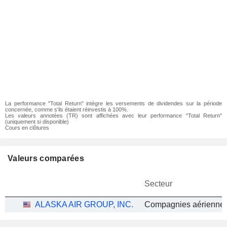
La performance "Total Return" intègre les versements de dividendes sur la période
concernée, comme s'ils étaient réinvestis à 100%.
Les valeurs annotées (TR) sont affichées avec leur performance "Total Return"
(uniquement si disponible)
Cours en clôtures
Valeurs comparées
Secteur
ALASKA AIR GROUP, INC.
Compagnies aériennes 