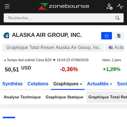
ALASKA AIR GROUP, INC.
50,51
$
-0,36%
ALASKA AIR GROUP, INC.
Graphique Total Return Alaska Air Group, Inc.
Actio
Temps réel estimé
Cboe BZX
16:04:25 07/08/2026
Varia. 1 janv.
USD
-0,36%
50,51
+1,29%
Synthèse
Cotations
Graphiques
Actualités
Soci
Analyse Technique
Graphique Statique
Graphique Total Re