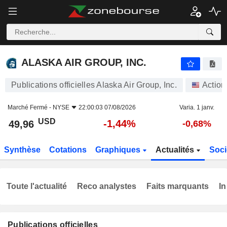
ALASKA AIR GROUP, INC.
49,96
$
-1,44%
ALASKA AIR GROUP, INC.
Publications officielles Alaska Air Group, Inc.
Action
Marché Fermé -
NYSE
22:00:03 07/08/2026
Varia. 1 janv.
USD
-1,44%
49,96
-0,68%
Synthèse
Cotations
Graphiques
Actualités
Soci
Toute l'actualité
Reco analystes
Faits marquants
In
Publications officielles