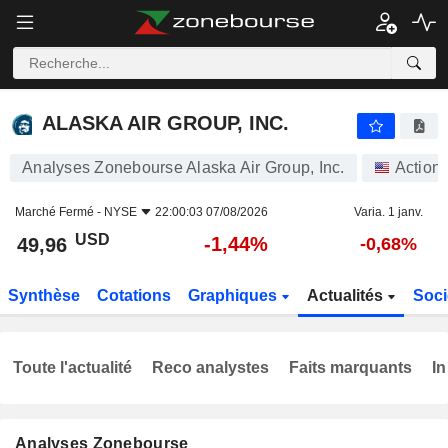
ALASKA AIR GROUP, INC.
49,96
$
-1,44%
ALASKA AIR GROUP, INC.
Analyses Zonebourse Alaska Air Group, Inc.
Action
Marché Fermé -
NYSE
22:00:03 07/08/2026
Varia. 1 janv.
USD
-1,44%
49,96
-0,68%
Synthèse
Cotations
Graphiques
Actualités
Soci
Toute l'actualité
Reco analystes
Faits marquants
In
Analyses Zonebourse