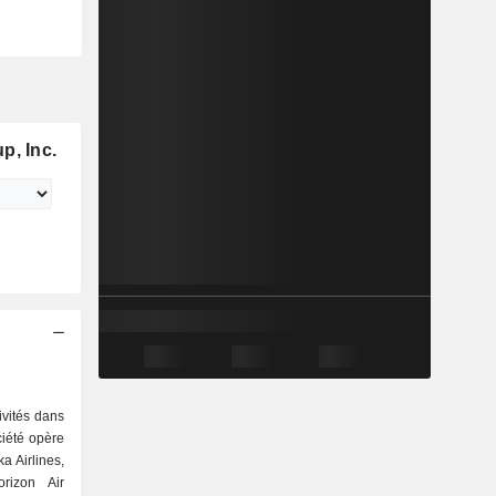
p, Inc.
ivités dans
ciété opère
ka Airlines,
orizon Air