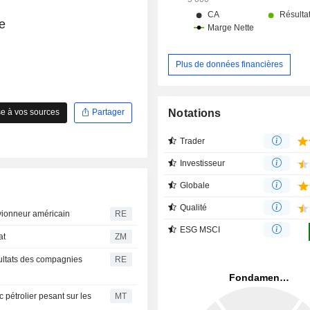
e
Plus de données financières
Notations
e à vos sources
Partager
Trader
Investisseur
Globale
Qualité
avionneur américain
RE
ESG MSCI
hat
ZM
sultats des compagnies
RE
c pétrolier pesant sur les
MT