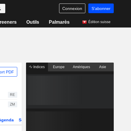
Connexion
S'abonner
reeners
Outils
Palmarès
Édition suisse
Indices
Europe
Amériques
Asie
ort PDF
RE
ZM
Agenda
Secteur
Dérivés
Fonds et ETFs