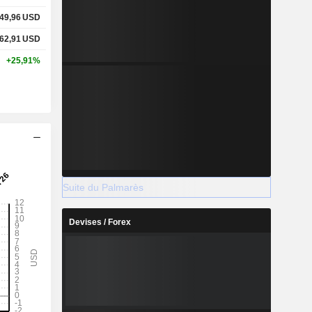
49,96
USD
62,91
USD
+25,91%
Suite du Palmarès
Devises / Forex