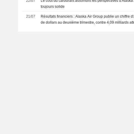
22/07
Le coût du carburant assombrit les perspectives d'Alask
toujours solide
21/07
Résultats financiers : Alaska Air Group publie un chiffre d'
de dollars au deuxième trimestre, contre 4,09 milliards a
FactSet