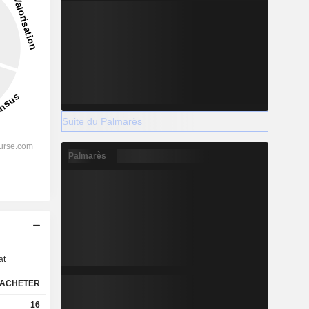
Suite du Palmarès
Palmarès
s
at
ACHETER
16