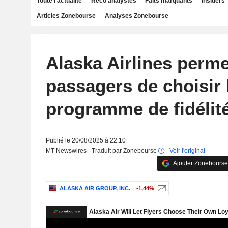
Toute l'actualité
Reco analystes
Faits marquants
Insiders
Articles Zonebourse
Analyses Zonebourse
Alaska Airlines perme
passagers de choisir 
programme de fidélit
Publié le 20/08/2025 à 22:10
MT Newswires - Traduit par Zonebourse
-
Voir l'original
Ajouter Zonebourse
ALASKA AIR GROUP, INC.
-1,44%