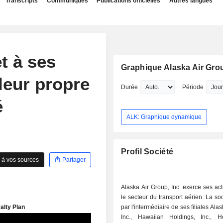
Transcripts
Communiqués
Publications officielles
Autres langues
t à ses
Graphique Alaska Air Grou
leur propre
Durée
Période
é
ALK: Graphique dynamique
Profil Société
 à vos sources
Partager
Alaska Air Group, Inc. exerce ses act
le secteur du transport aérien. La so
par l'intermédiaire de ses filiales Alas
Inc., Hawaiian Holdings, Inc., H