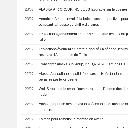
résultats du deuxième trimestre
23/07
ALASKA AIR GROUP, INC. : UBS favorable sur le dossier
23/07
American Airlines revoit à la baisse ses perspectives pour
éclipsant la hausse du chiffre d'affaires
22/07
Les actions globalement en baisse alors que les prix du p
rallye
22/07
Les actions évoluent en ordre dispersé en séance, les inv
résultats d'Alphabet et de Tesla
22/07
Transcript : Alaska Air Group, Inc., Q2 2026 Earnings Call
22/07
Alaska Air souligne la solidité de ses activités fondament
pénalisé par le kérosène
22/07
Wall Street recule avant l'ouverture, dans l'attente des rés
Tesla
22/07
Alaska Air publie des prévisions décevantes et bascule 
trimestre
22/07
La tech pour remettre la marche en avant