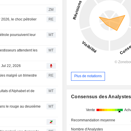
ZM
 2026, le choc pétrolier
RE
étrole poursuivent leur
MT
estisseurs attendent les
MT
, Jul 22, 2026
ales malgré un trimestre
RE
Plus de notations
ultats d'Alphabet et de
MT
Consensus des Analyste
dans le rouge au deuxième
MT
Vente
Ach
Recommandation moyenne
Nombre d'Analystes