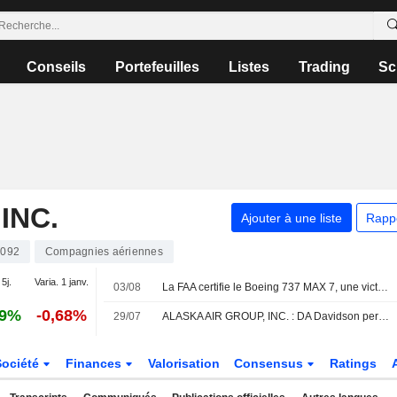
Conseils
Portefeuilles
Listes
Trading
Sc
INC.
Ajouter à une liste
Rapp
092
Compagnies aériennes
 5j.
Varia. 1 janv.
03/08
La FAA certifie le Boeing 737 MAX 7, une victoire pour l'avionneur américain
29%
-0,68%
29/07
ALASKA AIR GROUP, INC. : DA Davidson persiste à l'achat
Société
Finances
Valorisation
Consensus
Ratings