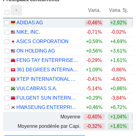
V
Varia.
Varia. 5j.
ADIDAS AG
-0,46%
+2,92%
NIKE, INC.
-0,71%
-0,02%
ASICS CORPORATION
+0,59%
+4,69%
ON HOLDING AG
+0,56%
+3,61%
FENG TAY ENTERPRISES CO., LTD.
-0,29%
+1,61%
361 DEGREES INTERNATIONAL LIMITED
+1,09%
-0,86%
XTEP INTERNATIONAL HOLDINGS LIMITED
-0,41%
-4,63%
VULCABRAS S.A.
-5,14%
+0,86%
FULGENT SUN INTERNATIONAL (HOLDING) CO., LTD.
+0,29%
-3,84%
HWASEUNG ENTERPRISE CO., LTD.
+0,46%
+6,72%
Moyenne
-0,40%
+1,04%
Moyenne pondérée par Capi.
-0,32%
+1,81%