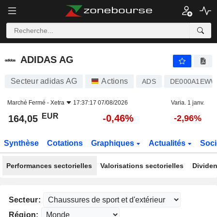
ADIDAS AG
164,05
€
-0,46%
ADIDAS AG
Secteur adidas AG
Actions
ADS
DE000A1EW
Marché Fermé -
Xetra
17:37:17 07/08/2026
Varia. 1 janv.
EUR
-0,46%
164,05
-2,96%
Synthèse
Cotations
Graphiques
Actualités
Soci
Performances sectorielles
Valorisations sectorielles
Dividen
Secteur:
Région: