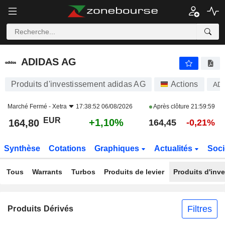
ADIDAS AG
164,80
€
+1,10%
ADIDAS AG
Produits d'investissement adidas AG
Actions
AD
Marché Fermé -
Xetra
17:38:52 06/08/2026
Après clôture
21:59:59
EUR
+1,10%
164,80
164,45
-0,21%
Synthèse
Cotations
Graphiques
Actualités
Soci
Tous
Warrants
Turbos
Produits de levier
Produits d'inv
Filtres
Produits Dérivés