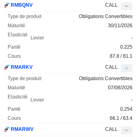
Type
RMBQNV
CALL
de
Obligations Convertibles
Mnemo
Type
produit
Maturité
Elasticité
Levier
Parité
Co
30/11/2026
-
0.225
87.8 / 81.1
RMARKV
CALL
Obligations Convertibles
07/08/2026
-
0.254
66.1 / 63.4
RMARWV
CALL