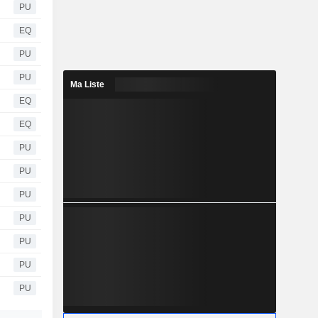
PU
EQ
PU
PU
Ma Liste
EQ
EQ
PU
PU
PU
PU
PU
PU
PU