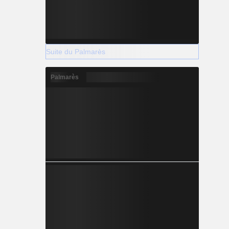
Suite du Palmarès
Palmarès