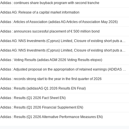
Adidas : continues share buyback program with second tranche
Adidas AG: Release of a capital market information
Adidas : Articles of Association (adidas AG Articles of Association May 2026)
Adidas : announces successful placement of € 500 million bond
Adidas AG: NNS Investments (Cyprus) Limited, Closure of existing short puts and opening of new short puts with longer maturity (roll) (closure in separate announcement); Opening: 87.000 Units, Strike EUR 169.97, Maturity 3. November 2026, Unit-Price EUR 30.43 / 87.000 Units, Strike EUR 184.37, Maturity 5. November 2026, Unit-Price EUR 42.09 / 87.000 Units, Strike ...
Adidas AG: NNS Investments (Cyprus) Limited, Closure of existing short puts and opening of new short puts with longer maturity (roll) (opening in separate announcement); Closure: 87.000 Units, Strike EUR 169.97, Maturity 17. May 2026, Unit-Price EUR 27.89 / 87.000 Units, Strike EUR 184.37, Maturity 1. June 2026, Unit-Price EUR 41.41 / 87.000 Units, Strike EUR ...
Adidas : Voting Results (adidas AGM 2026 Voting Results etopxo)
Adidas : Adjusted proposal on the appropriation of retained earnings (ADIDAS 2 mzughu)
Adidas : records strong start to the year in the first quarter of 2026
Adidas : Results (adidasAG Q1 2026 Results EN Final)
Adidas : Results (Q1 2026 Fact Sheet EN)
Adidas : Results (Q1 2026 Financial Supplement EN)
Adidas : Results (Q1 2026 Alternative Performance Measures EN)