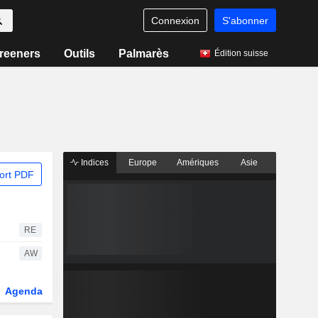
Connexion
S'abonner
reeners
Outils
Palmarès
Édition suisse
Indices
Europe
Amériques
Asie
ort PDF
RE
AW
Agenda
Secteur
Dérivés
Fonds et ETFs