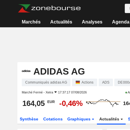
Marchés
Actualités
Analyses
Agenda
ADIDAS AG
Communiqués adidas AG
Actions
ADS
DE00
Marché Fermé -
Xetra
17:37:17 07/08/2026
A
164,05
-0,46%
EUR
16
Synthèse
Cotations
Graphiques
Actualités