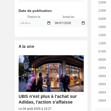
23/06
Date de publication
23/06
Depuis le
Jusqu'au
03/06
19/05
13/05
13/05
A la une
07/05
06/05
29/04
29/04
29/04
29/04
UBS n'est plus à l'achat sur
29/04
Adidas, l'action s'affaisse
Le 04 août 2026 à 10:27