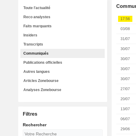
Commun
Toute l'actualité
Reco analystes
17:56
Faits marquants
03/08
Insiders
31/07
Transcripts
30/07
Communiqués
30/07
Publications officielles
30/07
Autres langues
30/07
Articles Zonebourse
27/07
Analyses Zonebourse
20/07
13/07
Filtres
06/07
Rechercher
29/06