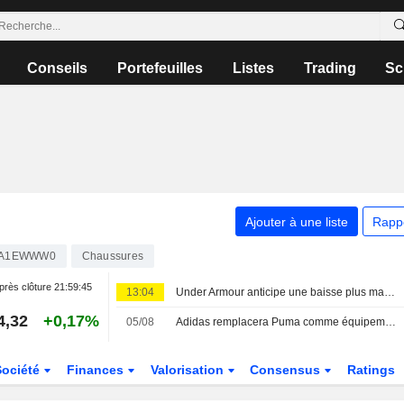
Conseils
Portefeuilles
Listes
Trading
Sc
Ajouter à une liste
Rapp
0A1EWWW0
Chaussures
près clôture
21:59:45
13:04
Under Armour anticipe une baisse plus marquée de ses ventes annuelles face à la faiblesse de la demande en Amérique du Nord
4,32
+0,17%
05/08
Adidas remplacera Puma comme équipementier de l'OM à partir de 2028/29
Société
Finances
Valorisation
Consensus
Ratings