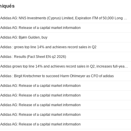
iqués
Adidas AG: NNS Investments (Cyprus) Limited, Expiration ITM of 50,000 Long Calls for an aggregate cash settlement of EUR 113,500
Adidas AG: Release of a capital market information
Adidas AG: Bjørn Gulden, buy
Adidas : grows top line 14% and achieves record sales in Q2
Adidas : Results (Fact Sheet EN q2 2026)
Adidas grows top line 14% and achieves record sales in Q2, increases full-year top-line guidance
Adidas : Birgit Kretschmer to succeed Harm Ohlmeyer as CFO of adidas
Adidas AG: Release of a capital market information
Adidas AG: Release of a capital market information
Adidas AG: Release of a capital market information
Adidas AG: Release of a capital market information
Adidas AG: Release of a capital market information