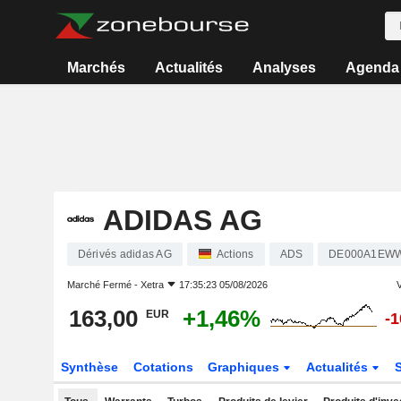
Marchés
Actualités
Analyses
Agenda
ADIDAS AG
Dérivés adidas AG
Actions
ADS
DE000A1EW
Marché Fermé -
Xetra
17:35:23 05/08/2026
V
163,00
+1,46%
EUR
-
Synthèse
Cotations
Graphiques
Actualités