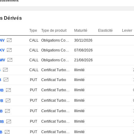
estissement
s Dérivés
Type
Type de produit
Maturité
Elasticité
Levier
NV
CALL
Obligations Convertibles
30/11/2026
KV
CALL
Obligations Convertibles
07/08/2026
WV
CALL
Obligations Convertibles
21/08/2026
B
CALL
Certificat Turbo Stop Loss
Illimité
B
PUT
Certificat Turbo
Illimité
PUT
Certificat Turbo Stop Loss
Illimité
JB
PUT
Certificat Turbo Stop Loss
Illimité
JB
PUT
Certificat Turbo Stop Loss
Illimité
JB
PUT
Certificat Turbo Stop Loss
Illimité
JB
PUT
Certificat Turbo Stop Loss
Illimité
JB