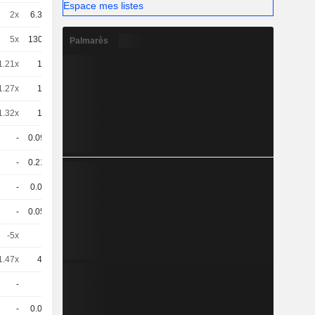
Espace mes listes
2x
6.37
-
EUR
5x
130.97
-
EUR
Palmarès
1.21x
10
-
EUR
1.27x
10
-
EUR
1.32x
10
-
EUR
-
0.094
-
USD
-
0.217
-
EUR
-
0.06
-
EUR
-
0.058
-
EUR
-5x
1
-
EUR
1.47x
40
-
CHF
-
1
-
CHF
-
0.03
-
EUR