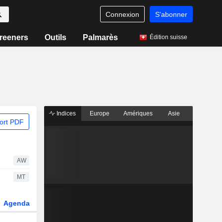
Connexion
S'abonner
reeners
Outils
Palmarès
Édition suisse
Indices
Europe
Amériques
Asie
ort PDF
AW
MT
Agenda
Secteur
Dérivés
Fonds et ETFs