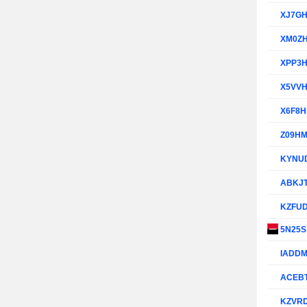
XJ7G
XM0Z
XPP3
X5VV
X6F8
Z09H
KYNU
ABKJ
KZFU
5N25
IADD
ACEB
KZVR