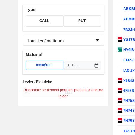
ABKB
Type
ABMB
CALL
PUT
7B2J
YG17
Tous les émetteurs
NV6IB
Maturité
LAFS
Indifférent
IADUX
X684
Levier / Elasticité
Disponible seulement pour les produits à effet de
6F53S
levier
7H75
7H74
7H76
YO97