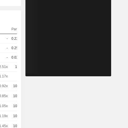
Parité
Cours
-
0.225
-
EUR
-
0.254
-
EUR
-
0.029
-
EUR
2.51x
10
-
EUR
1.17x
5
-
EUR
0.92x
100
-
CHF
0.85x
100
-
CHF
1.05x
100
-
CHF
1.19x
100
-
CHF
1.45x
100
-
CHF