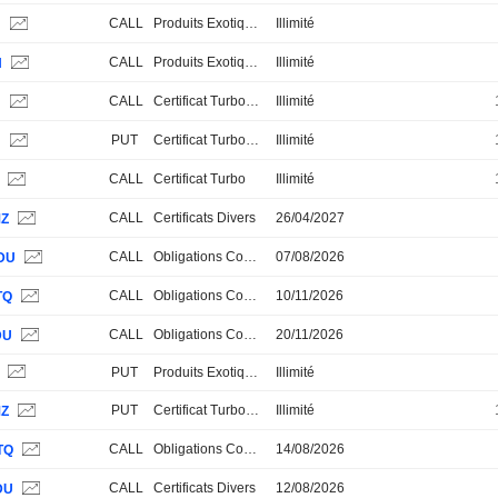
CALL
Produits Exotiques
Illimité
H
CALL
Produits Exotiques
Illimité
H
CALL
Certificat Turbo Stop Loss
Illimité
H
PUT
Certificat Turbo Stop Loss
Illimité
H
CALL
Certificat Turbo
Illimité
H
CALL
Certificats Divers
26/04/2027
MZ
CALL
Obligations Convertibles
07/08/2026
DU
CALL
Obligations Convertibles
10/11/2026
TQ
CALL
Obligations Convertibles
20/11/2026
DU
S
PUT
Produits Exotiques
Illimité
PUT
Certificat Turbo Stop Loss
Illimité
MZ
CALL
Obligations Convertibles
14/08/2026
TQ
CALL
Certificats Divers
12/08/2026
DU