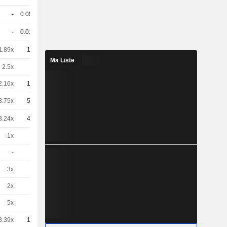
-
0.093
-
EUR
-
0.018
-
EUR
1.89x
10
-
EUR
Ma Liste
2.5x
5
-
EUR
2.16x
10
-
EUR
3.75x
50
-
CHF
3.24x
40
-
CHF
-1x
1
-
EUR
-
1
-
EUR
3x
1
-
EUR
2x
1
-
EUR
5x
1
-
EUR
3.39x
10
-
EUR