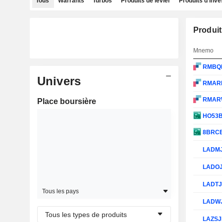
Tous
Warrants
Turbos
Produits de levier
Produits d'inv
Produit
Mnemo
RMBQ
Univers
RMAR
RMAR
Place boursière
HO53
8BRC
LADM
LADO
LADT
Tous les pays
LADW
Tous les types de produits
LAZS