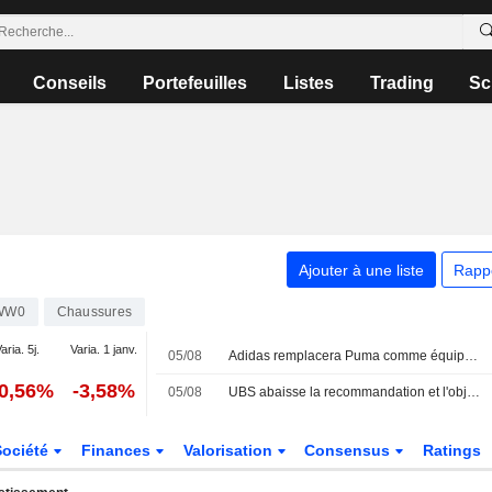
Conseils
Portefeuilles
Listes
Trading
Sc
Ajouter à une liste
Rapp
WW0
Chaussures
aria. 5j.
Varia. 1 janv.
05/08
Adidas remplacera Puma comme équipementier de l'OM à partir de 2028/29
10,56%
-3,58%
05/08
UBS abaisse la recommandation et l'objectif de cours d'Adidas face aux pressions attendues sur la marge brute
Société
Finances
Valorisation
Consensus
Ratings