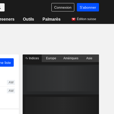
Connexion
S'abonner
reeners
Outils
Palmarès
Édition suisse
Indices
Europe
Amériques
Asie
ne liste
AW
AW