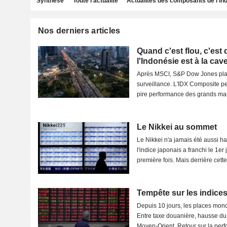
Synthèse
Toute l'actualité
Actualités des composants de l'in
Nos derniers articles
Quand c'est flou, c'est 
l'Indonésie est à la cav
Après MSCI, S&P Dow Jones plac
surveillance. L'IDX Composite pe
pire performance des grands mar
grises,...
Le Nikkei au sommet
Le Nikkei n'a jamais été aussi haut
l'indice japonais a franchi le 1er
première fois. Mais derrière cette
Tempête sur les indic
Depuis 10 jours, les places mond
Entre taxe douanière, hausse du ba
Moyen-Orient. Retour sur la perf