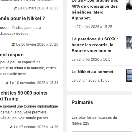
Le S&P 500 proche des
40% de croissance des
Le 09 mars 2026 à 16:33
bénéfices. Merci
Alphabet.
née pour le Nikkei ?
Le 27 juillet 2026 à 15:25
ession, l'indice japonais a
chapeaux de roue.
Le paradoxe du SOXX :
Le 16 février 2026 à 15:26
battez les records, la
Bourse vous punira
eet respire
Le 22 juillet 2026 à 16:17
e peu à peu sa capacité de
ent d'un retour à la normale, certes,
Le Nikkei au sommet
e nouvelle avec...
Le 03 juin 2026 à 15:05
Le 10 novembre 2025 à 15:34
chit les 50 000 points
ald Trump
Palmarès
 ce moment une tournée diplomatique
a demain la nouvelle première
Les plus fortes hausses du
vée au pouvoir saluée par les...
Nikkei 225
Le 27 octobre 2025 à 14:36