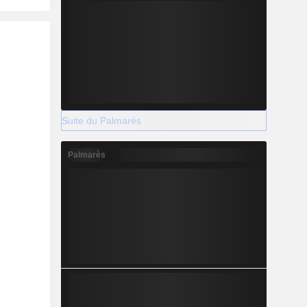
Suite du Palmarès
Palmarès