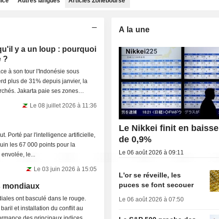
dice
Autres langues
Articles Zonebourse
A la une
qu'il y a un loup : pourquoi
e ?
e à son tour l'Indonésie sous
rd plus de 31% depuis janvier, la
chés. Jakarta paie ses zones
Le 08 juillet 2026 à 11:36
Le Nikkei finit en baisse
. Porté par l'intelligence artificielle,
de 0,9%
 juin les 67 000 points pour la
Le 06 août 2026 à 09:11
 envolée, le...
Le 03 juin 2026 à 15:05
L'or se réveille, les
puces se font secouer
es mondiaux
iales ont basculé dans le rouge.
Le 06 août 2026 à 07:50
ril et installation du conflit au
ormance des principaux indices...