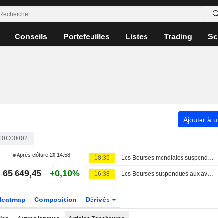
Conseils
Portefeuilles
Listes
Trading
Sc
Ajouter à u
10C00002
Après clôture
20:14:58
18:35
Les Bourses mondiales suspendues au Moyen-Orient, records en Europe
65 649,45
+0,10%
16:38
Les Bourses suspendues aux avancées géopolitiques, nouveaux records en Europe
Heatmap
Composition
Dérivés