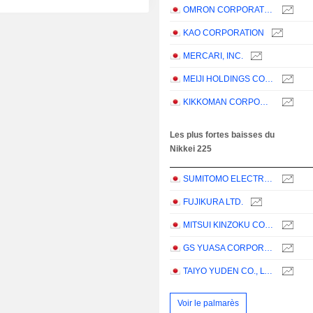
OMRON CORPORATION
KAO CORPORATION
MERCARI, INC.
MEIJI HOLDINGS CO., LTD.
KIKKOMAN CORPORATION
Les plus fortes baisses du
Nikkei 225
SUMITOMO ELECTRIC INDUSTRIES, LTD.
FUJIKURA LTD.
MITSUI KINZOKU COMPANY, LIMITED
GS YUASA CORPORATION
TAIYO YUDEN CO., LTD.
Voir le palmarès