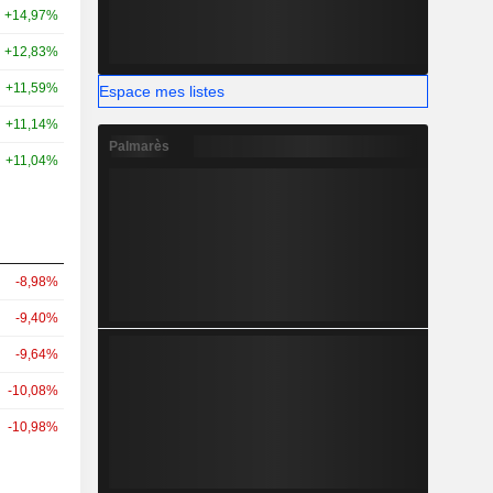
+14,97%
+12,83%
+11,59%
Espace mes listes
+11,14%
Palmarès
+11,04%
-8,98%
-9,40%
-9,64%
-10,08%
-10,98%