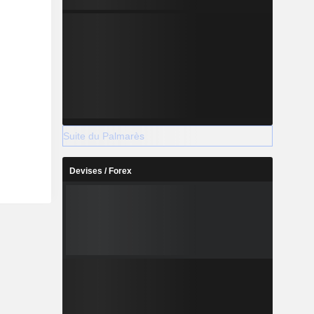
Suite du Palmarès
Devises / Forex