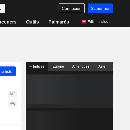
Connexion
S'abonner
reeners
Outils
Palmarès
Édition suisse
Indices
Europe
Amériques
Asie
ne liste
MT
AW