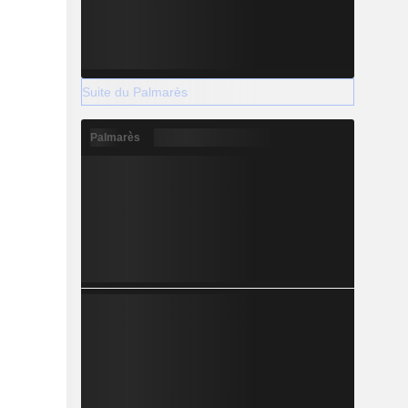
Suite du Palmarès
Palmarès