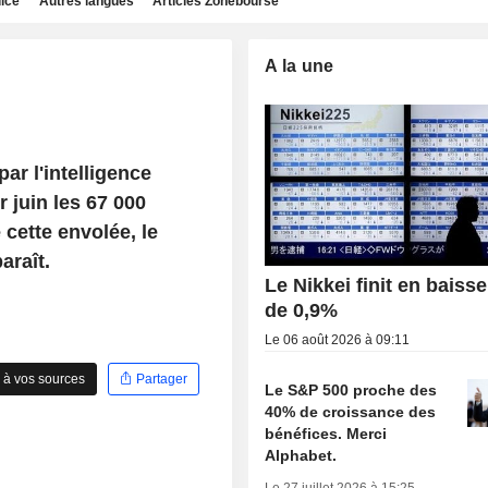
dice
Autres langues
Articles Zonebourse
A la une
ar l'intelligence
er juin les 67 000
 cette envolée, le
araît.
Le Nikkei finit en baisse
de 0,9%
Le 06 août 2026 à 09:11
 à vos sources
Partager
Le S&P 500 proche des
40% de croissance des
bénéfices. Merci
Alphabet.