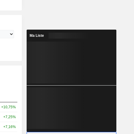
Ma Liste
+10,75%
+7,25%
+7,16%