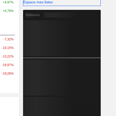
Espace mes listes
+4,97%
+4,76%
Palmarès
-7,32%
-10,15%
-13,22%
-16,97%
-19,26%