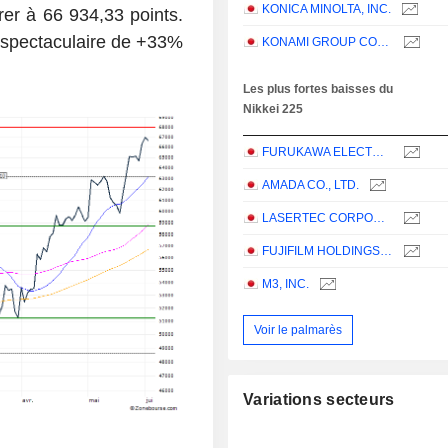
KONICA MINOLTA, INC.
rer à 66 934,33 points.
 spectaculaire de +33%
KONAMI GROUP CORPORATION
Les plus fortes baisses du
Nikkei 225
FURUKAWA ELECTRIC CO., LTD.
AMADA CO., LTD.
LASERTEC CORPORATION
FUJIFILM HOLDINGS CORPORATION
M3, INC.
Voir le palmarès
Variations secteurs