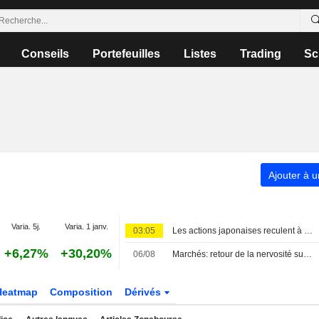
Conseils
Portefeuilles
Listes
Trading
Sc
Ajouter à u
Varia. 5j.
Varia. 1 janv.
03:05
Les actions japonaises reculent à l'ouverture
+6,27%
+30,20%
06/08
Marchés: retour de la nervosité sur le Moyen-Orient, records en Europe
Heatmap
Composition
Dérivés