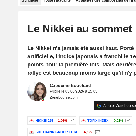
Synthèse
Toute l'actualité
Actualités des composants de l'in
Le Nikkei au sommet
Le Nikkei n'a jamais été aussi haut. Porté p
artificielle, l'indice japonais a franchi le 1
points pour la première fois. Mais derrière
rallye est beaucoup moins large qu'il n'y p
Capucine Bouchard
Publié le 03/06/2026 à 15:05
Zonebourse.com
Ajouter Zonebourse
NIKKEI 225
-1,05%
TOPIX INDEX
+0,01%
SOFTBANK GROUP CORP.
-4,32%