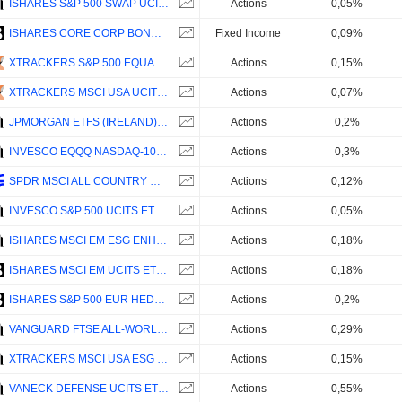
ISHARES S&P 500 SWAP UCITS ETF USD (ACC) - USD
Actions
0,05%
ISHARES CORE CORP BOND UCITS ETF - EUR
Fixed Income
0,09%
XTRACKERS S&P 500 EQUAL WEIGHT UCITS ETF 1C - USD
Actions
0,15%
XTRACKERS MSCI USA UCITS ETF - USD
Actions
0,07%
JPMORGAN ETFS (IRELAND) ICAV - US RESEARCH ENHANCED INDEX EQUITY ACTIVE UCITS ETF (ACC) - USD
Actions
0,2%
INVESCO EQQQ NASDAQ-100 UCITS ETF DIST - USD
Actions
0,3%
SPDR MSCI ALL COUNTRY WORLD UCITS ETF - USD
Actions
0,12%
INVESCO S&P 500 UCITS ETF DIST - USD
Actions
0,05%
ISHARES MSCI EM ESG ENHANCED CTB UCITS ETF - ACC - USD
Actions
0,18%
ISHARES MSCI EM UCITS ETF (DIST) - USD
Actions
0,18%
ISHARES S&P 500 EUR HEDGED UCITS ETF (ACC) - EUR
Actions
0,2%
VANGUARD FTSE ALL-WORLD HIGH DIVIDEND YIELD UCITS ETF - USD
Actions
0,29%
XTRACKERS MSCI USA ESG UCITS ETF 1C - ACC - USD
Actions
0,15%
VANECK DEFENSE UCITS ETF - USD
Actions
0,55%