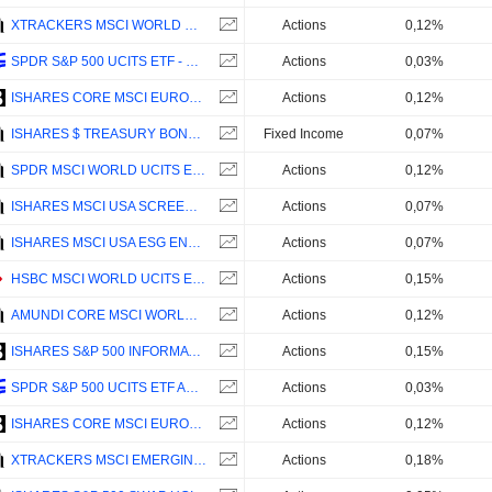
XTRACKERS MSCI WORLD UCITS ETF 1C - USD
Actions
0,12%
SPDR S&P 500 UCITS ETF - USD
Actions
0,03%
ISHARES CORE MSCI EUROPE UCITS ETF (ACC) - EUR
Actions
0,12%
ISHARES $ TREASURY BOND 0-1YR UCITS ETF - ACC - USD
Fixed Income
0,07%
SPDR MSCI WORLD UCITS ETF - ACC - USD
Actions
0,12%
ISHARES MSCI USA SCREENED UCITS ETF (ACC) - USD
Actions
0,07%
ISHARES MSCI USA ESG ENHANCED CTB UCITS ETF (DIST) - USD
Actions
0,07%
HSBC MSCI WORLD UCITS ETF - USD
Actions
0,15%
AMUNDI CORE MSCI WORLD UCITS ETF ACC - USD
Actions
0,12%
ISHARES S&P 500 INFORMATION TECHNOLOGY SECTOR UCITS ETF - USD
Actions
0,15%
SPDR S&P 500 UCITS ETF ACC - USD
Actions
0,03%
ISHARES CORE MSCI EUROPE UCITS ETF (DIST) - EUR
Actions
0,12%
XTRACKERS MSCI EMERGING MARKETS UCITS ETF 1C - USD
Actions
0,18%