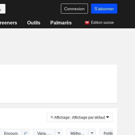
Connexion
S'abonner
reeners
Outils
Palmarès
Édition suisse
Affichage:
Affichage par défaut
Encours
Varia. 1 janv.
Méthode de réplication
Politique de divid