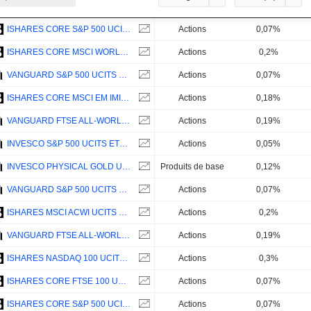
ISHARES CORE S&P 500 UCITS ETF - USD
Actions
0,07%
ISHARES CORE MSCI WORLD UCITS ETF - USD
Actions
0,2%
VANGUARD S&P 500 UCITS ETF DISTRIBUTING - USD
Actions
0,07%
ISHARES CORE MSCI EM IMI UCITS ETF - USD
Actions
0,18%
VANGUARD FTSE ALL-WORLD UCITS ETF ACCUMULATING - USD
Actions
0,19%
INVESCO S&P 500 UCITS ETF ACC - USD
Actions
0,05%
INVESCO PHYSICAL GOLD USD ETC - USD
Produits de base
0,12%
VANGUARD S&P 500 UCITS ETF - ACC - USD
Actions
0,07%
ISHARES MSCI ACWI UCITS ETF - USD
Actions
0,2%
VANGUARD FTSE ALL-WORLD UCITS ETF - USD
Actions
0,19%
ISHARES NASDAQ 100 UCITS ETF - USD
Actions
0,3%
ISHARES CORE FTSE 100 UCITS ETF - GBP
Actions
0,07%
ISHARES CORE S&P 500 UCITS ETF USD DIST - USD
Actions
0,07%