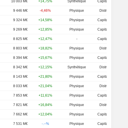
10 003 M€
+14,75%
Synthétique
Capitalisation
9 446 M€
-4,46%
Physique
Distribution
9 324 M€
+14,58%
Physique
Capitalisation
9 269 M€
+12,85%
Physique
Capitalisation
8 825 M€
+12,47%
-
Capitalisation
8 803 M€
+18,82%
Physique
Distribution
8 394 M€
+15,67%
Physique
Capitalisation
8 342 M€
+12,15%
Synthétique
Distribution
8 143 M€
+21,80%
Physique
Capitalisation
8 033 M€
+21,04%
Physique
Distribution
7 853 M€
+11,61%
Physique
Capitalisation
7 821 M€
+16,84%
Physique
Distribution
7 662 M€
+12,04%
Physique
Capitalisation
7 531 M€
-.--%
Physique
Capitalisation