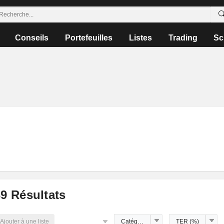
Conseils
Portefeuilles
Listes
Trading
Sc
39
Résultats
Ajouter à une liste
Catégories
TER (%)