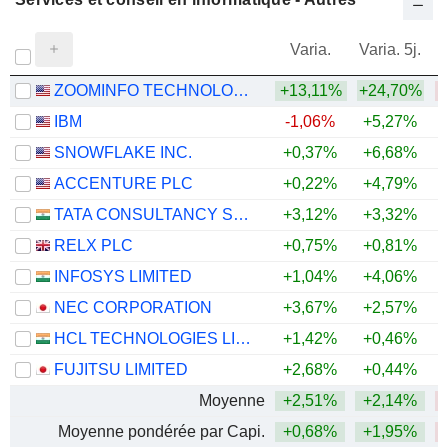
Varia.
Varia. 5j.
ZOOMINFO TECHNOLOGIES INC.
+13,11%
+24,70%
IBM
-1,06%
+5,27%
SNOWFLAKE INC.
+0,37%
+6,68%
+
ACCENTURE PLC
+0,22%
+4,79%
TATA CONSULTANCY SERVICES LTD.
+3,12%
+3,32%
RELX PLC
+0,75%
+0,81%
INFOSYS LIMITED
+1,04%
+4,06%
NEC CORPORATION
+3,67%
+2,57%
HCL TECHNOLOGIES LIMITED
+1,42%
+0,46%
FUJITSU LIMITED
+2,68%
+0,44%
Moyenne
+2,51%
+2,14%
Moyenne pondérée par Capi.
+0,68%
+1,95%