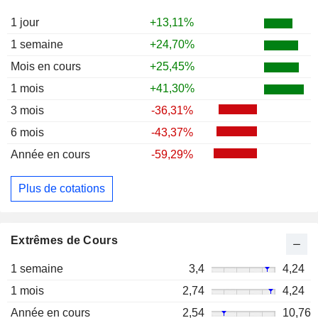
1 jour
+13,11%
1 semaine
+24,70%
Mois en cours
+25,45%
1 mois
+41,30%
3 mois
-36,31%
6 mois
-43,37%
Année en cours
-59,29%
Plus de cotations
Extrêmes de Cours
1 semaine
3,4
4,24
1 mois
2,74
4,24
Année en cours
2,54
10,76