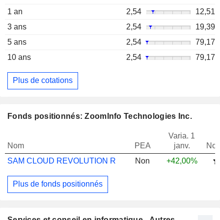
1 an
2,54
12,51
3 ans
2,54
19,39
5 ans
2,54
79,17
10 ans
2,54
79,17
Plus de cotations
Fonds positionnés: ZoomInfo Technologies Inc.
Varia. 1
Nom
PEA
janv.
Not
SAM CLOUD REVOLUTION R
Non
+42,00%
Plus de fonds positionnés
Services et conseil en informatique - Autres