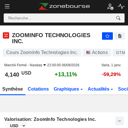
ZOOMINFO TECHNOLOGIES INC.
4,140
$
+13,11%
ZOOMINFO TECHNOLOGIES
INC.
Cours ZoomInfo Technologies Inc.
Actions
GTM
Marché Fermé -
Nasdaq
22:00:00 06/08/2026
Varia. 1 janv.
USD
+13,11%
4,140
-59,29%
Synthèse
Cotations
Graphiques
Actualités
Soci
Valorisation: ZoomInfo Technologies Inc.