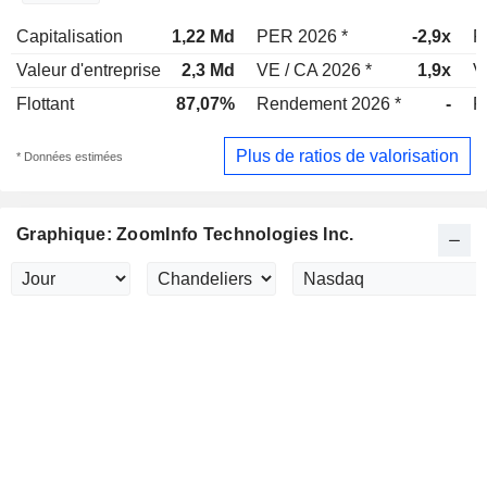
Capitalisation
1,22 Md
PER 2026 *
-2,9x
P
Valeur d'entreprise
2,3 Md
VE / CA 2026 *
1,9x
V
Flottant
87,07%
Rendement 2026 *
-
R
Plus de ratios de valorisation
* Données estimées
Graphique: ZoomInfo Technologies Inc.