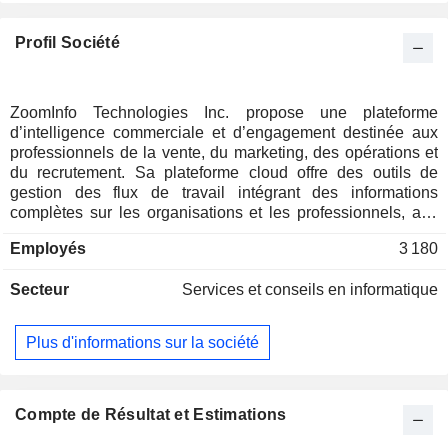
Profil Société
ZoomInfo Technologies Inc. propose une plateforme
d’intelligence commerciale et d’engagement destinée aux
professionnels de la vente, du marketing, des opérations et
du recrutement. Sa plateforme cloud offre des outils de
gestion des flux de travail intégrant des informations
complètes sur les organisations et les professionnels, afin
d’aider les utilisateurs à identifier leurs clients cibles et les
Employés
3 180
décideurs. Son système d’exploitation cloud destiné aux
professionnels de la génération de revenus fournit des
Secteur
Services et conseils en informatique
informations et des analyses complètes, permettant ainsi
aux professionnels de la vente, du marketing, des
opérations et du recrutement de disposer d’informations
Plus d'informations sur la société
précises et d’une bonne compréhension des organisations
et des professionnels qu’ils ciblent. Elle fournit des
informations à grande échelle en s'appuyant sur un moteur
alimenté par l'IA et l'apprentissage automatique qui collecte
Compte de Résultat et Estimations
des données provenant de millions de sources, puis les