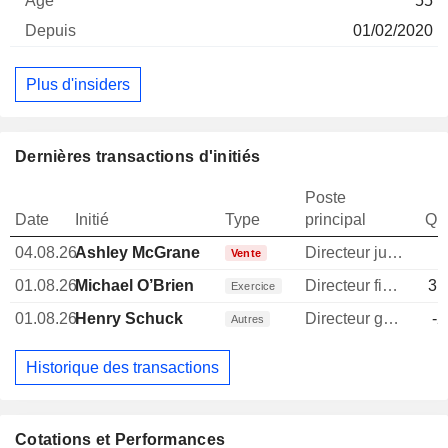
55
01/02/2020
Plus d'insiders
Dernières transactions d'initiés
Poste
Date
Initié
Type
principal
Qua
04.08.26
Ashley McGrane
Directeur juridique
Vente
01.08.26
Michael O’Brien
Directeur financier
31
Exercice
01.08.26
Henry Schuck
Directeur general
-2
Autres
Historique des transactions
Cotations et Performances