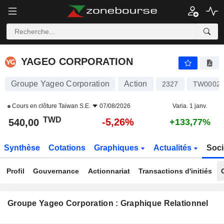
YAGEO CORPORATION
540,00
NT$
-5,26%
YAGEO CORPORATION
Groupe Yageo Corporation
Action
2327
TW00023
Cours en clôture
Taiwan S.E.
07/08/2026
Varia. 1 janv.
TWD
-5,26%
540,00
+133,77%
Synthèse
Cotations
Graphiques
Actualités
Soci
Profil
Gouvernance
Actionnariat
Transactions d'initiés
Groupe Yageo Corporation : Graphique Relationnel