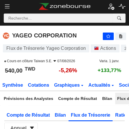
YAGEO CORPORATION
540,00
NT$
-5,26%
YAGEO CORPORATION
Flux de Trésorerie Yageo Corporation
Actions
2
Cours en clôture
Taiwan S.E.
07/08/2026
Varia. 1 janv.
TWD
-5,26%
540,00
+133,77%
Synthèse
Cotations
Graphiques
Actualités
Soci
Prévisions des Analystes
Compte de Résultat
Bilan
Flux d
Compte de Résultat
Bilan
Flux de Trésorerie
Ratios
Annuel