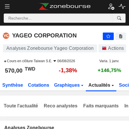
YAGEO CORPORATION
570,00
NT$
-1,38%
YAGEO CORPORATION
Analyses Zonebourse Yageo Corporation
Actions
Cours en clôture
Taiwan S.E.
06/08/2026
Varia. 1 janv.
TWD
-1,38%
570,00
+146,75%
Synthèse
Cotations
Graphiques
Actualités
Soci
Toute l'actualité
Reco analystes
Faits marquants
In
Analyses Zonebourse