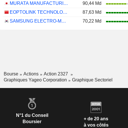
MURATA MANUFACTURING CO., LTD.
90,44 Md
EOPTOLINK TECHNOLOGY INC., LTD.
87,63 Md
SAMSUNG ELECTRO-MECHANICS CO., LTD.
70,22 Md
Bourse
Actions
Action 2327
Graphiques Yageo Corporation
Graphique Sectoriel
N°1 du Conseil
+ de 20 ans
Boursier
à vos côtés