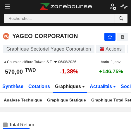
YAGEO CORPORATION
570,00
NT$
-1,38%
YAGEO CORPORATION
Graphique Sectoriel Yageo Corporation
Actions
Cours en clôture
Taiwan S.E.
06/08/2026
Varia. 1 janv.
TWD
-1,38%
570,00
+146,75%
Synthèse
Cotations
Graphiques
Actualités
Soci
Analyse Technique
Graphique Statique
Graphique Total Re
Total Return