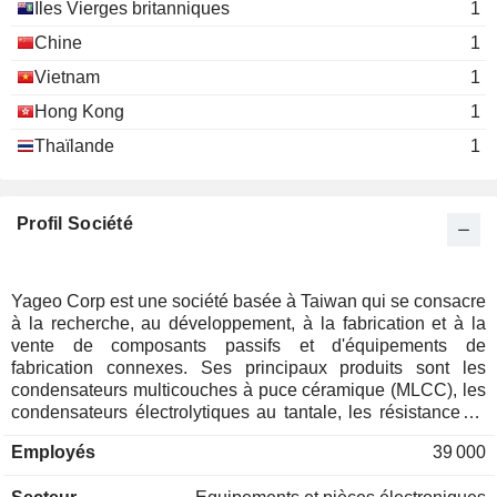
Îles Vierges britanniques
1
Chine
1
Vietnam
1
Hong Kong
1
Thaïlande
1
Profil Société
Yageo Corp est une société basée à Taiwan qui se consacre
à la recherche, au développement, à la fabrication et à la
vente de composants passifs et d'équipements de
fabrication connexes. Ses principaux produits sont les
condensateurs multicouches à puce céramique (MLCC), les
condensateurs électrolytiques au tantale, les résistances à
puce, les composants électroniques sans fil et avancés, les
Employés
39 000
résistances à trou traversant, les composants de protection
de circuit, les inductances et autres. Les MLCC incluent la