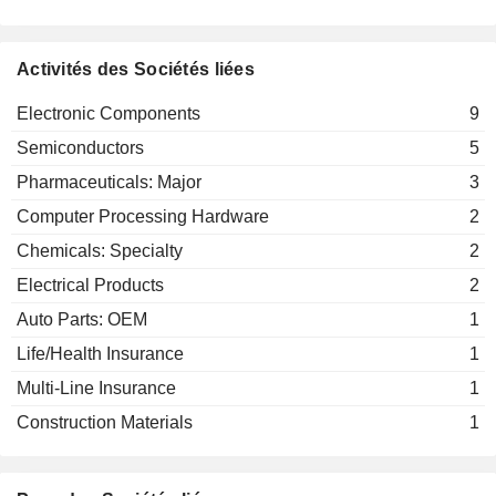
ORIGINAL BIOMEDICALS CO LTD
Cliff Wang
FULIN PLASTIC INDUSTRY
Chin Shan Wang
Activités des Sociétés liées
(CAYMAN) HOLDING CO., LTD.
Electronic Components
9
AVARY
Cheng En Ke
HOLDING(SHENZHEN)CO., LIMITED
Semiconductors
5
IKKA HOLDINGS (CAYMAN)
Shiang Chi Hu
Pharmaceuticals: Major
3
LIMITED
Computer Processing Hardware
2
GUERRILLA RF, INC.
Susan Barkal
Chemicals: Specialty
2
ION ELECTRONIC
Hsueh Jen Chien
MATERIALS CO., LTD.
Electrical Products
2
Auto Parts: OEM
1
Life/Health Insurance
1
Multi-Line Insurance
1
Construction Materials
1