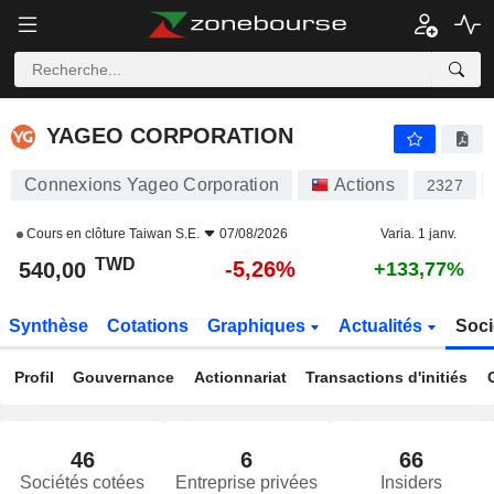
YAGEO CORPORATION
540,00
NT$
-5,26%
YAGEO CORPORATION
Connexions Yageo Corporation
Actions
2327
Cours en clôture
Taiwan S.E.
07/08/2026
Varia. 1 janv.
TWD
-5,26%
540,00
+133,77%
Synthèse
Cotations
Graphiques
Actualités
Soci
Profil
Gouvernance
Actionnariat
Transactions d'initiés
46
6
66
Sociétés cotées
Entreprise privées
Insiders