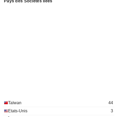
Pays des Sociétés liées
Taïwan
44
Etats-Unis
3