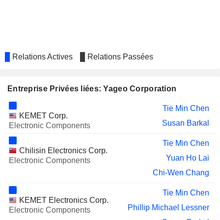
DA-CIN CONSTRUCTION
Chin Shan Wang
CO.,LTD.
TRK CORPORATION
Yung Chang Hsu
JSL CONSTRUCTION &
Shiang Chi Hu
Relations Actives
Relations Passées
DEVELOPMENT CO., LTD.
TAIWAN NAVIGATION CO.,
Chin Shan Wang
LTD.
Entreprise Privées liées: Yageo Corporation
WISTRON CORPORATION
Hsueh Jen Chien
Tie Min Chen
ITEQ CORPORATION
Cheng En Ke
KEMET Corp.
Susan Barkal
Electronic Components
TAIFLEX SCIENTIFIC CO.,
Zong-Han Jiang
LTD.
Tie Min Chen
Chilisin Electronics Corp.
EMPOWER TECHNOLOGY
Shiang Chi Hu
Yuan Ho Lai
Electronic Components
CORPORATION.
Chi-Wen Chang
ABICO AVY CO., LTD.
Shiang Chi Hu
Tie Min Chen
NAN YA PRINTED CIRCUIT
Hsueh Jen Chien
KEMET Electronics Corp.
BOARD CORPORATION
Phillip Michael Lessner
Electronic Components
POSIFLEX TECHNOLOGY,
Chi-Wen Chang