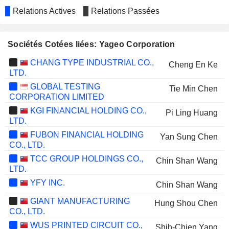
Relations Actives
Relations Passées
Sociétés Cotées liées: Yageo Corporation
CHANG TYPE INDUSTRIAL CO.,
Cheng En Ke
LTD.
GLOBAL TESTING
Tie Min Chen
CORPORATION LIMITED
KGI FINANCIAL HOLDING CO.,
Pi Ling Huang
LTD.
FUBON FINANCIAL HOLDING
Yan Sung Chen
CO., LTD.
TCC GROUP HOLDINGS CO.,
Chin Shan Wang
LTD.
YFY INC.
Chin Shan Wang
GIANT MANUFACTURING
Hung Shou Chen
CO., LTD.
WUS PRINTED CIRCUIT CO.,
Shih-Chien Yang