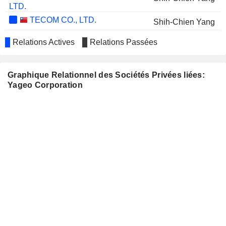
LTD.
TECOM CO., LTD.
Shih-Chien Yang
KGI SECURITIES (THAILAND)
Pi Ling Huang
Relations Actives
Relations Passées
EVERLIGHT ELECTRONICS CO.,
Cheng En Ke
LTD.
Graphique Relationnel des Sociétés Privées liées:
ABILITY ENTERPRISE CO., LTD.
Shiang Chi Hu
Yageo Corporation
TSRC CORPORATION
Rex Yang
CHINA GENERAL PLASTICS
Cheng Yi Hsu
CORPORATION
KAIMEI ELECTRONIC CORP.
Yuan Ho Lai
Pao Yuan Wang
CENRA INC.
Hung Shou Chen
ALLIS ELECTRIC CO.,LTD.
Shiang Chi Hu
NATURAL BEAUTY BIO-
Shih-Chien Yang
TECHNOLOGY LIMITED