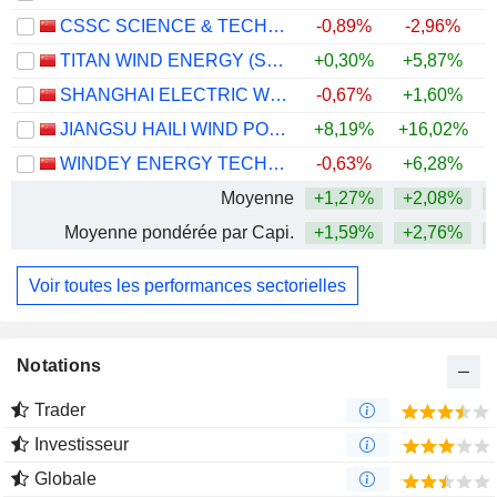
CSSC SCIENCE & TECHNOLOGY CO., LTD
-0,89%
-2,96%
TITAN WIND ENERGY (SUZHOU) CO.,LTD
+0,30%
+5,87%
SHANGHAI ELECTRIC WIND POWER GROUP CO., LTD.
-0,67%
+1,60%
JIANGSU HAILI WIND POWER EQUIPMENT TECHNOLOGY CO., LTD.
+8,19%
+16,02%
WINDEY ENERGY TECHNOLOGY GROUP CO., LTD.
-0,63%
+6,28%
Moyenne
+1,27%
+2,08%
Moyenne pondérée par Capi.
+1,59%
+2,76%
+
Voir toutes les performances sectorielles
Notations
Trader
Investisseur
Globale