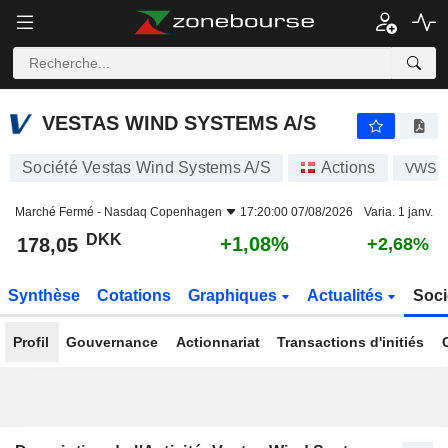
VESTAS WIND SYSTEMS A/S
178,05
kr
+1,08%
VESTAS WIND SYSTEMS A/S
Société Vestas Wind Systems A/S
Actions
VWS
Marché Fermé -
Nasdaq Copenhagen
17:20:00 07/08/2026
Varia. 1 janv.
DKK
+1,08%
178,05
+2,68%
Synthèse
Cotations
Graphiques
Actualités
Soci
Profil
Gouvernance
Actionnariat
Transactions d'initiés