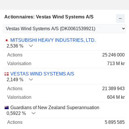
Actionnaires: Vestas Wind Systems A/S
Nom
Actions
%
Valorisation
MITSUBISHI HEAVY INDUSTRIES, LTD.
2,536 %
25 246 000
713 M kr
VESTAS WIND SYSTEMS A/S
2,149 %
21 389 943
604 M kr
Guardians of New Zealand Superannuation
0,5922 %
5 895 585