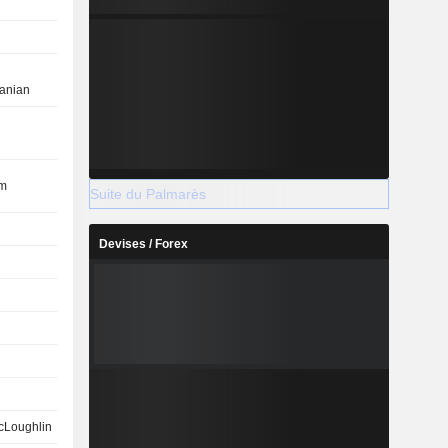
anian
im
Suite du Palmarès
Devises / Forex
cLoughlin