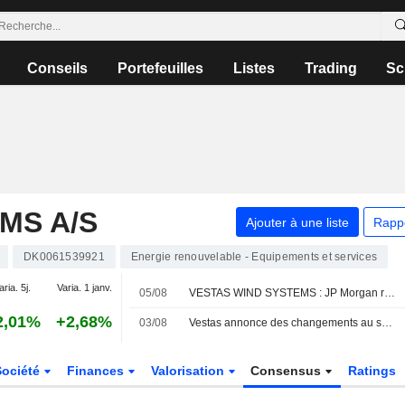
Conseils
Portefeuilles
Listes
Trading
Sc
MS A/S
Ajouter à une liste
Rapp
DK0061539921
Energie renouvelable - Equipements et services
aria. 5j.
Varia. 1 janv.
05/08
VESTAS WIND SYSTEMS : JP Morgan réitère son opinion positive sur le titre
2,01%
+2,68%
03/08
Vestas annonce des changements au sein de sa direction
Société
Finances
Valorisation
Consensus
Ratings