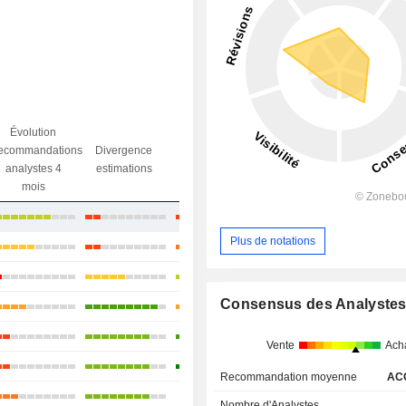
Évolution
Divergence
ecommandations
Divergence
Ecart obj.
objectif
analystes 4
estimations
/ dr
analystes
mois
+7,21%
Plus de notations
+15,53%
+29,3%
Consensus des Analyste
+132,17%
+60,84%
Vente
Ach
+99,85%
Recommandation moyenne
AC
-
+52,03%
Nombre d'Analystes