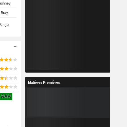
eshney
-Bray
Singla
Matières Premières
AAA