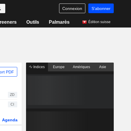
Connexion
S'abonner
reeners
Outils
Palmarès
Édition suisse
Indices
Europe
Amériques
Asie
ort PDF
ZD
CI
Agenda
Secteur
Dérivés
Fonds et ETFs