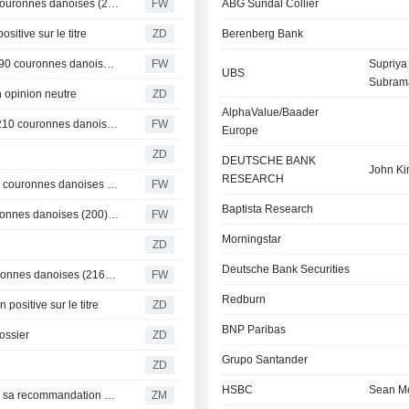
Danske Bank relève l'objectif de cours de Vestas à 240 couronnes danoises (230) et réitère son conseil à l'achat - BN
FW
ABG Sundal Collier
itive sur le titre
ZD
Berenberg Bank
Morgan Stanley abaisse l'objectif de cours de Vestas à 190 couronnes danoises (contre 196), maintient sa recommandation à "Pondération en ligne" - BN
FW
Supriya
UBS
Subram
opinion neutre
ZD
AlphaValue/Baader
Kepler Cheuvreux relève l'objectif de cours de Vestas à 210 couronnes danoises (contre 200), maintient son conseil à l'achat
FW
Europe
ZD
DEUTSCHE BANK
John K
RESEARCH
Deutsche Bank relève l'objectif de cours de Vestas à 200 couronnes danoises (190), maintient sa recommandation à "conserver"
FW
Baptista Research
HSBC relève son objectif de cours sur Vestas à 205 couronnes danoises (200) et réitère son conseil à l'achat - BN
FW
Morningstar
ZD
Deutsche Bank Securities
JPMorgan relève l'objectif de cours de Vestas à 251 couronnes danoises (216) et réitère sa recommandation à " Surpondérer » - BN
FW
Redburn
ositive sur le titre
ZD
BNP Paribas
ossier
ZD
Grupo Santander
ZD
HSBC
Sean M
VESTAS WIND SYSTEMS A/S : Kepler Cheuvreux relève sa recommandation à acheter
ZM