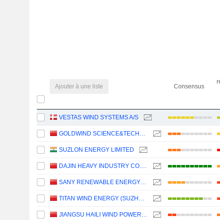
r
Ajouter à une liste
Consensus
VESTAS WIND SYSTEMS A/S
GOLDWIND SCIENCE&TECHNOLOGY CO., LTD.
SUZLON ENERGY LIMITED
DAJIN HEAVY INDUSTRY CO.,LTD.
SANY RENEWABLE ENERGY CO.,LTD.
TITAN WIND ENERGY (SUZHOU) CO.,LTD
JIANGSU HAILI WIND POWER EQUIPMENT TECHNOLOGY CO., LTD.