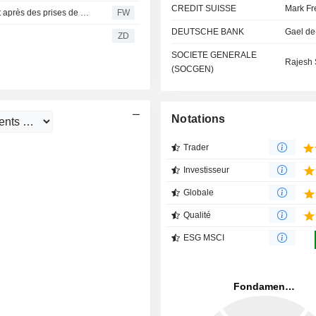
CREDIT SUISSE
Mark Fr
Kepler Cheuvreux relève son conseil sur Vestas à l'achat après des prises de commandes robustes
FW
DEUTSCHE BANK
Gael de
ZD
SOCIETE GENERALE
Rajesh 
(SOCGEN)
Notations
Trader
Investisseur
Globale
Qualité
ESG MSCI