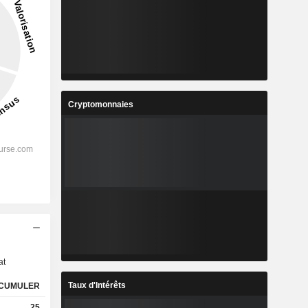
Cryptomonnaies
s
at
Taux d'Intérêts
CUMULER
25