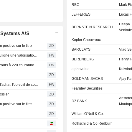
RBC
Mark Fi
JEFFERIES
Lucas F
Deepa
BERNSTEIN RESEARCH
Venkat
 Systems A/S
Kepler Cheuvreux
ositive sur le titre
ZD
BARCLAYS
Vlad Ser
SB1 Markets relève sa recommandation sur Vestas et souligne une valorisation attractive
FW
BERENBERG
Henry T
SB1 Markets relève Vestas à l'achat (neutre), objectif de cours à 220 couronnes danoises (180)
FW
alphavalue
Kulwind
ZD
GOLDMAN SACHS
Ajay Pat
Handelsbanken relève sa recommandation sur Vestas à l'achat, l'objectif de cours porté à 210 couronnes danoises
FW
Fearnley Securities
ossier
ZD
Aristotel
DZ BANK
ositive sur le titre
ZD
Moutop
ZD
William O'Neil & Co.
Rothschild & Co Redburn