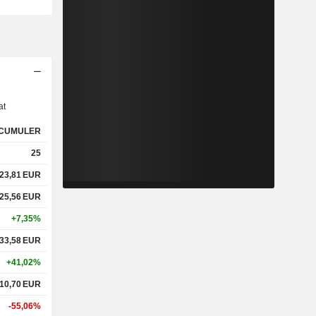
s
at
CUMULER
25
23,81
EUR
25,56
EUR
+7,35%
33,58
EUR
+41,02%
10,70
EUR
-55,06%