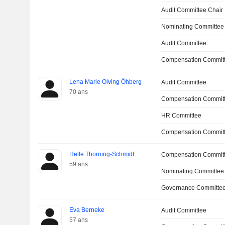
Audit Committee Chair
Nominating Committee
Audit Committee
Compensation Committ
Lena Marie Olving Öhberg
Audit Committee
70 ans
Compensation Commit
HR Committee
Compensation Committ
Helle Thorning-Schmidt
Compensation Commit
59 ans
Nominating Committee
Governance Committe
Eva Berneke
Audit Committee
57 ans