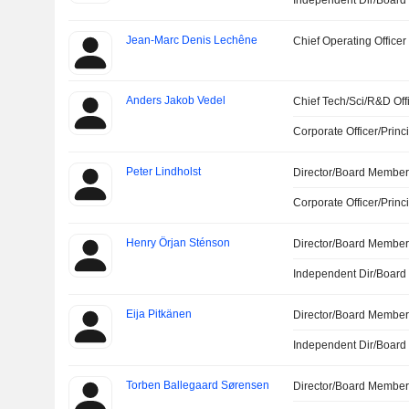
Independent Dir/Boar
Jean-Marc Denis Lechêne
Chief Operating Officer
Anders Jakob Vedel
Chief Tech/Sci/R&D Off
Corporate Officer/Princ
Peter Lindholst
Director/Board Membe
Corporate Officer/Princ
Henry Örjan Sténson
Director/Board Membe
Independent Dir/Boar
Eija Pitkänen
Director/Board Membe
Independent Dir/Boar
Torben Ballegaard Sørensen
Director/Board Membe