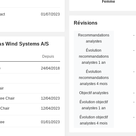
Femme
act
01/07/2023
Révisions
Recommandations
-
analystes
tas Wind Systems A/S
Évolution
-
Depuis
recommandations
analystes 1 an
e
24/04/2018
Évolution
-
recommandations
analystes 4 mois
air
Objectif analystes
-
ee Chair
12/04/2023
Évolution objectif
-
analystes 1 an
 Chair
12/04/2023
Évolution objectif
-
tee
01/01/2023
analystes 4 mois