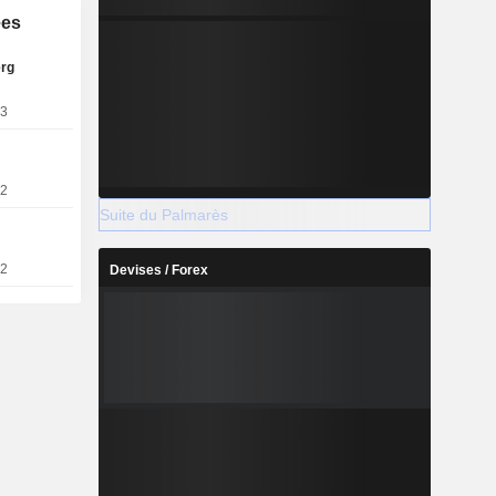
ées
erg
23
12
Suite du Palmarès
12
Devises / Forex