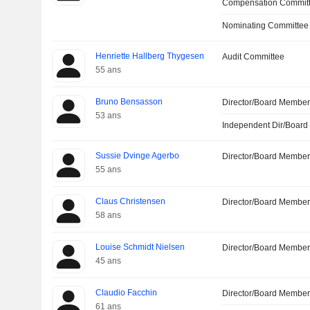
Compensation Commit
Nominating Committee
Henriette Hallberg Thygesen
Audit Committee
55 ans
Bruno Bensasson
Director/Board Membe
53 ans
Independent Dir/Boar
Sussie Dvinge Agerbo
Director/Board Membe
55 ans
Claus Christensen
Director/Board Membe
58 ans
Louise Schmidt Nielsen
Director/Board Membe
45 ans
Claudio Facchin
Director/Board Membe
61 ans