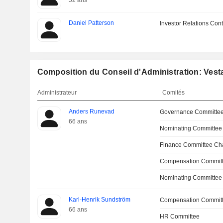
52 ans
Daniel Patterson
Investor Relations Cont
Composition du Conseil d'Administration: Ves
Administrateur
Comités
Anders Runevad
Governance Committe
66 ans
Nominating Committee
Finance Committee Ch
Compensation Committ
Nominating Committee
Karl-Henrik Sundström
Compensation Commit
66 ans
HR Committee