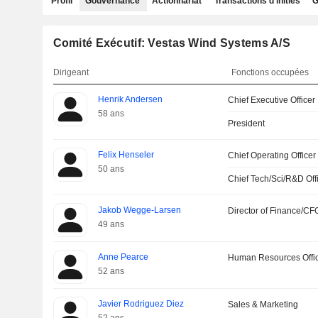
Profil
Gouvernance
Actionnariat
Transactions d'initiés
G
Comité Exécutif: Vestas Wind Systems A/S
Dirigeant
Fonctions occupées
Henrik Andersen
Chief Executive Officer
58 ans
President
Felix Henseler
Chief Operating Officer
50 ans
Chief Tech/Sci/R&D Off
Jakob Wegge-Larsen
Director of Finance/CF
49 ans
Anne Pearce
Human Resources Offi
52 ans
Javier Rodriguez Diez
Sales & Marketing