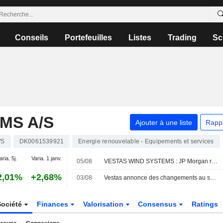
Conseils
Portefeuilles
Listes
Trading
Sc
MS A/S
Ajouter à une liste
Rapp
WS
DK0061539921
Energie renouvelable - Equipements et services
aria. 5j.
Varia. 1 janv.
05/08
VESTAS WIND SYSTEMS : JP Morgan réitère son opinion positive sur le titre
2,01%
+2,68%
03/08
Vestas annonce des changements au sein de sa direction
Société
Finances
Valorisation
Consensus
Ratings