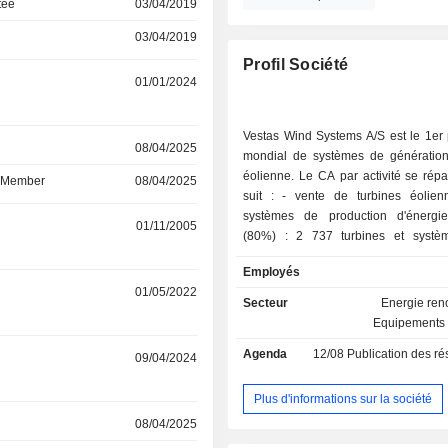
tee
03/04/2019
03/04/2019
Profil Société
01/01/2024
Vestas Wind Systems A/S est le 1er 
r
08/04/2025
mondial de systèmes de génération
éolienne. Le CA par activité se rép
d Member
08/04/2025
suit : - vente de turbines éoliennes et de
systèmes de production d'énergi
r
01/11/2005
(80%) : 2 737 turbines et systè
capacité totale de 14 537 MW) v
Employés
2025. Le groupe commercialise éga
r
01/05/2022
pièces de rechange ; - prestations de services
Secteur
Energie ren
(20%) : notamment prestations de m
Equipements 
et signature d'accords d'extension de
Agenda
12/08
Publication des résultat
La répartition géographique du 
r
09/04/2024
suivante : Danemark (2,3%), Etats-Un
Allemagne (14,5%), Brésil (6,7%)
Plus d'informations sur la société
(52,9%).
r
08/04/2025