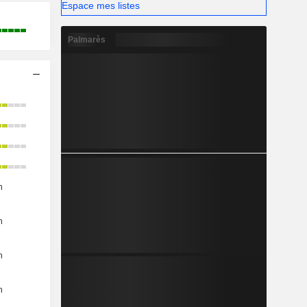
Espace mes listes
Palmarès
n
n
n
n