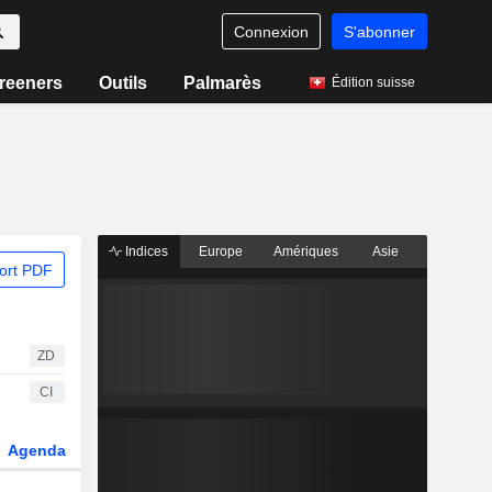
Connexion
S'abonner
reeners
Outils
Palmarès
Édition suisse
Indices
Europe
Amériques
Asie
ort PDF
ZD
CI
Agenda
Secteur
Dérivés
Fonds et ETFs