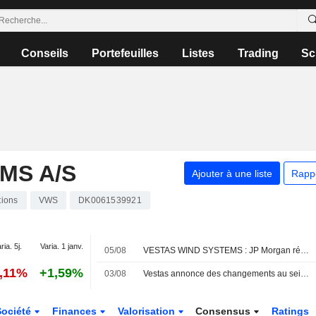
Conseils
Portefeuilles
Listes
Trading
Sc
MS A/S
Ajouter à une liste
Rapp
tions
VWS
DK0061539921
ria. 5j.
Varia. 1 janv.
05/08
VESTAS WIND SYSTEMS : JP Morgan réitère son opinion positive sur le titre
0,11%
+1,59%
03/08
Vestas annonce des changements au sein de sa direction
Société
Finances
Valorisation
Consensus
Ratings