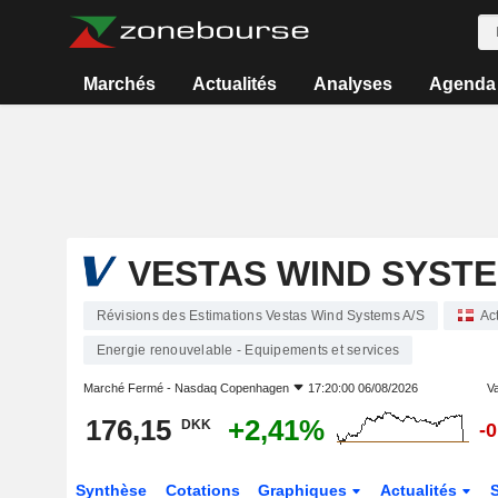
Marchés
Actualités
Analyses
Agenda
VESTAS WIND SYSTE
Révisions des Estimations Vestas Wind Systems A/S
Ac
Energie renouvelable - Equipements et services
Marché Fermé -
Nasdaq Copenhagen
17:20:00 06/08/2026
Va
176,15
+2,41%
DKK
-
Synthèse
Cotations
Graphiques
Actualités