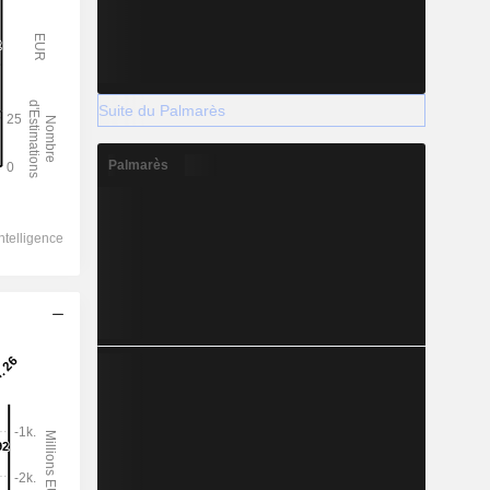
Suite du Palmarès
Palmarès