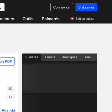
Connexion
S'abonner
reeners
Outils
Palmarès
Édition suisse
Indices
Europe
Amériques
Asie
ort PDF
ZD
CI
Agenda
Secteur
Dérivés
Fonds et ETFs